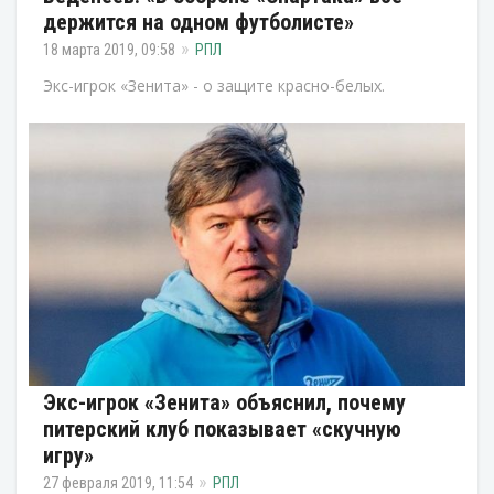
держится на одном футболисте»
18 марта 2019, 09:58
РПЛ
Экс-игрок «Зенита» - о защите красно-белых.
Экс-игрок «Зенита» объяснил, почему
питерский клуб показывает «скучную
игру»
27 февраля 2019, 11:54
РПЛ