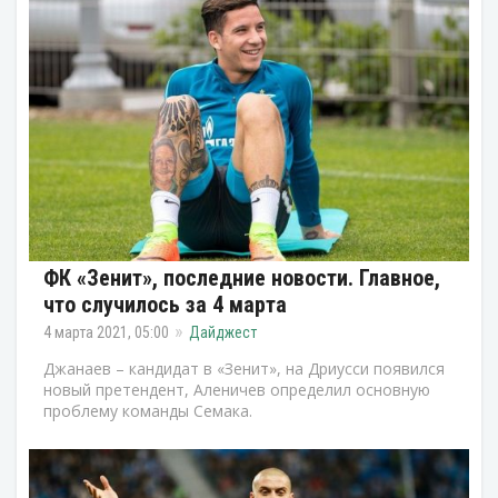
ФК «Зенит», последние новости. Главное,
что случилось за 4 марта
4 марта 2021, 05:00
Дайджест
Джанаев – кандидат в «Зенит», на Дриусси появился
новый претендент, Аленичев определил основную
проблему команды Семака.