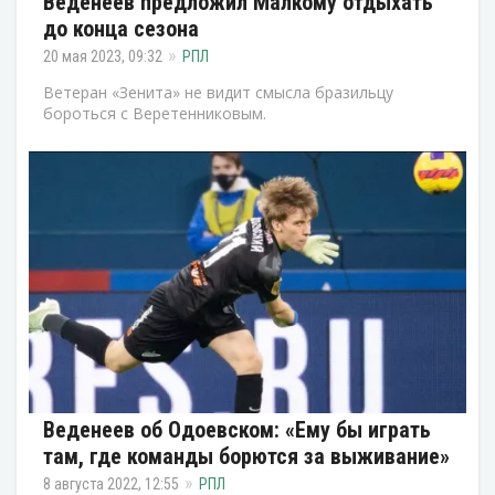
Веденеев предложил Малкому отдыхать
до конца сезона
20 мая 2023, 09:32
РПЛ
Ветеран «Зенита» не видит смысла бразильцу
бороться с Веретенниковым.
Веденеев об Одоевском: «Ему бы играть
там, где команды борются за выживание»
8 августа 2022, 12:55
РПЛ