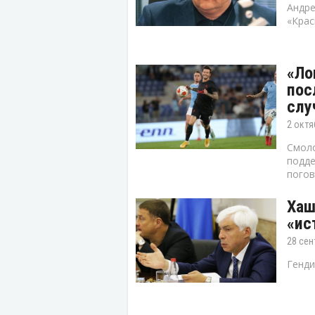
Андре
«Крас
«Ло
пос
слу
2 октя
Смоло
подде
погов
Хаш
«ис
28 сен
Генди