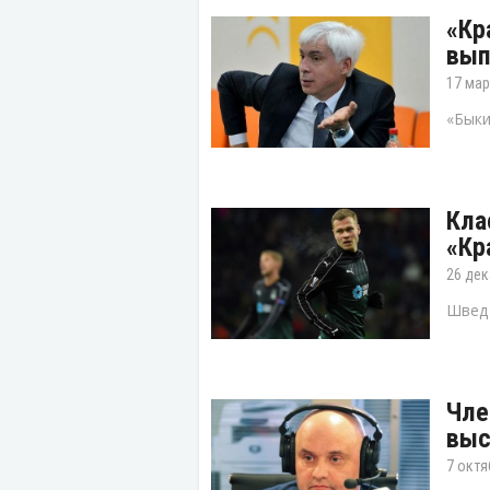
«Кр
вып
17 мар
«Быки
Кла
«Кр
26 дек
Швед 
Чле
выс
7 октя