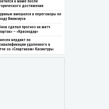
ратился к маме после
торического достижения
уринью вмешался в переговоры по
воду Винисиуса
бнов сделал прогноз на матч
партак» – «Краснодар»
несен вердикт по
сквалификации удаленного в
тче со «Спартаком» Касинтуры