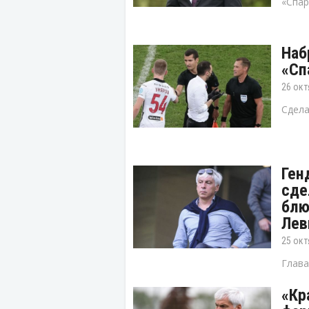
«Спар
Наб
«Сп
26 окт
Сдела
Ген
сде
блю
Лев
25 окт
Глава
«Кр