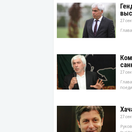
Ген
выс
27 сен
Глава
Ком
сан
27 сен
Глава
поеди
Хач
27 сен
Руков
высту