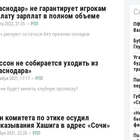
аснодар» не гарантирует игрокам
С
лату зарплат в полном объеме
та 2022, 21:35
РПЛ
ПФ
Ва
» рискуют остаться без прежних окладов.
Бу
Гл
Уг
ссон не собирается уходить из
бу
аснодара»
тр
абря 2021, 17:17
РПЛ
Па
пе
не будет менять клубную прописку?
Гу
«С
«Н
н комитета по этике осудил
бы
казывания Хашига в адрес «Сочи»
фа
бря 2021, 22:25
РПЛ
По