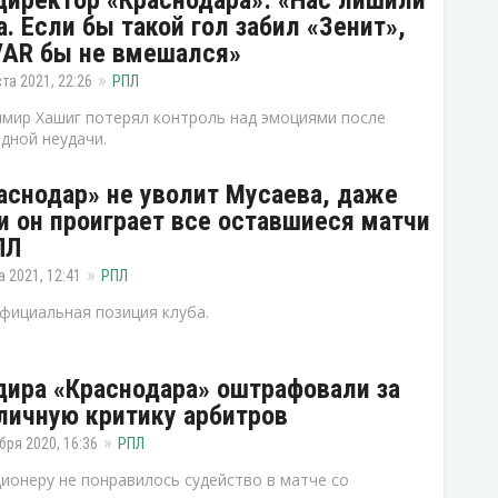
директор «Краснодара»: «Нас лишили
а. Если бы такой гол забил «Зенит»,
VAR бы не вмешался»
ста 2021, 22:26
РПЛ
мир Хашиг потерял контроль над эмоциями после
дной неудачи.
аснодар» не уволит Мусаева, даже
и он проиграет все оставшиеся матчи
ПЛ
а 2021, 12:41
РПЛ
фициальная позиция клуба.
дира «Краснодара» оштрафовали за
личную критику арбитров
бря 2020, 16:36
РПЛ
ионеру не понравилось судейство в матче со