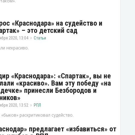
таком».
рос «Краснодара» на судейство и
артак» – это детский сад
ября 2020, 13:04
Статьи
ли некрасиво.
дир «Краснодара»: «Спартак», вы не
лали «красиво». Вам эту победу «на
дечке» принесли Безбородов и
ников»
ября 2020, 13:52
РПЛ
 «быков» раскритиковал судейство.
аснодар» предлагает «избавиться» от