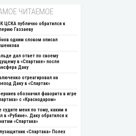
АМОЕ ЧИТАЕМОЕ
К ЦСКА публично обратился к
лерию Газзаеву
бнов одним словом описал
ушенкова
альде дал ответ по своему
дущему в «Спартаке» после
ансфера Даку
влюченко отреагировал на
реход Даку в «Спартак»
берниев обозначил фаворита в игре
партака» с «Краснодаром»
е судите меня по тому, каким я
л в «Рубине». Даку обратился к
натам «Спартака»
лузащитник «Спартака» Полех