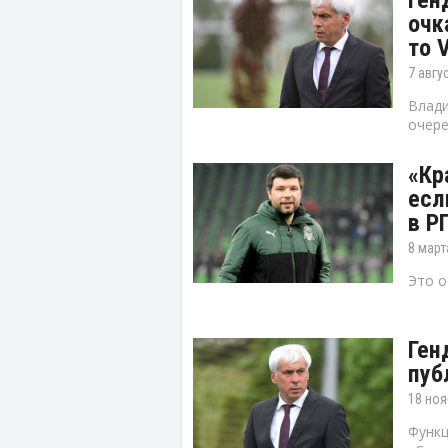
Ген
очк
то 
7 авгу
Влади
очере
«Кр
есл
в Р
8 март
Это о
Ген
пуб
18 ноя
Функц