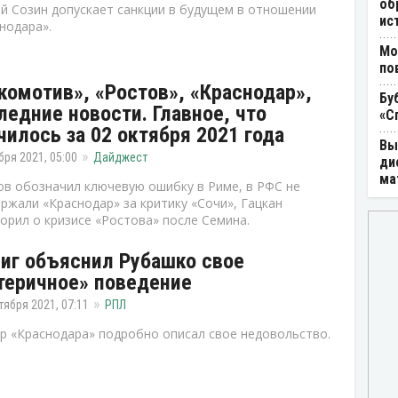
об
й Созин допускает санкции в будущем в отношении
ис
нодара».
Мо
по
комотив», «Ростов», «Краснодар»,
Бу
ледние новости. Главное, что
«С
чилось за 02 октября 2021 года
Вы
бря 2021, 05:00
Дайджест
ди
ма
в обозначил ключевую ошибку в Риме, в РФС не
ржали «Краснодар» за критику «Сочи», Гацкан
орил о кризисе «Ростова» после Семина.
иг объяснил Рубашко свое
теричное» поведение
тября 2021, 07:11
РПЛ
р «Краснодара» подробно описал свое недовольство.