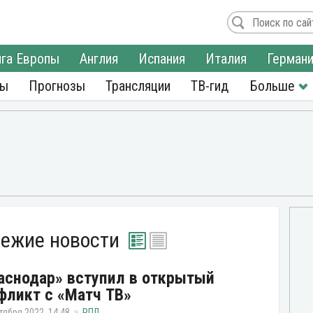
га Европы
Англия
Испания
Италия
Герман
ры
Прогнозы
Трансляции
ТВ-гид
вежие новости
аснодар» вступил в открытый
фликт с «Матч ТВ»
тября 2022, 14:48
РПЛ