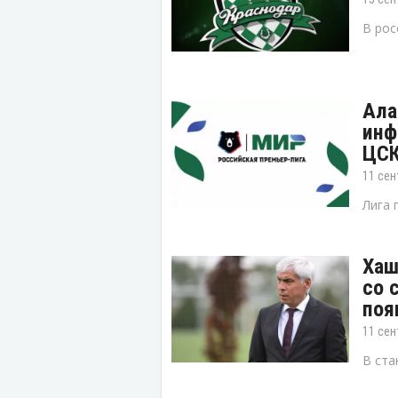
В рос
Ала
инф
ЦСК
11 сен
Лига 
Хаш
со 
поя
11 сен
В ста