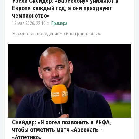
Уэсли Снейдер: «Барселону» унижают в
Европе каждый год, а они празднуют
чемпионство»
12 мая 2026, 22:10
Примера
Недоволен поведением сине-гранатовых.
Снейдер: «Я хотел позвонить в УЕФА,
чтобы отметить матч «Арсенал» -
«Атлетико»