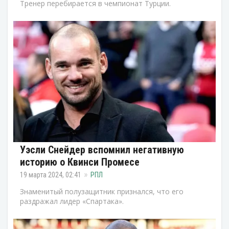
Тренер перебирается в чемпионат Турции.
Уэсли Снейдер вспомнил негативную
историю о Квинси Промесе
19 марта 2024, 02:41
РПЛ
Знаменитый полузащитник признался, что его
раздражал лидер «Спартака».