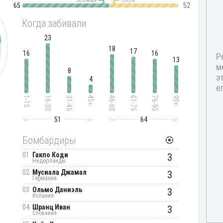
65
52
Когда забивали
23
18
17
16
16
13
8
4
1-15
16-30
31-45
45+
46-60
61-75
76-90
90+
51
64
Бомбардиры
01
Гакпо Коди
3
Нидерланды
02
Мусиала Джамал
3
Германия
03
Ольмо Даниэль
3
Испания
04
Шранц Иван
3
Словакия