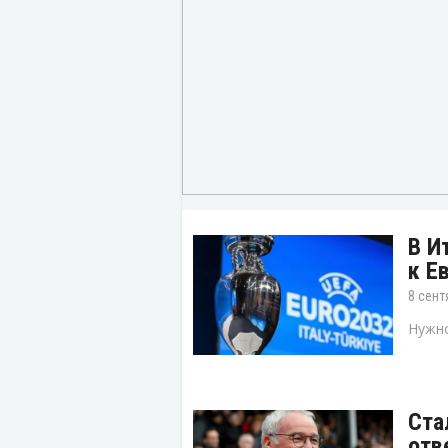
В И
к Е
8 сент
Нужно
Ста
отв