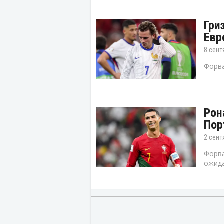
Гри
Евр
8 сент
Форва
Рон
Пор
2 сент
Форва
ожида