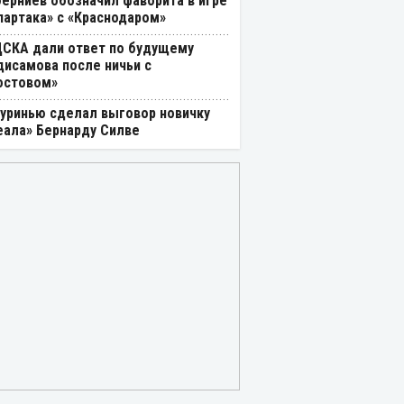
берниев обозначил фаворита в игре
партака» с «Краснодаром»
ЦСКА дали ответ по будущему
дисамова после ничьи с
остовом»
уринью сделал выговор новичку
еала» Бернарду Силве