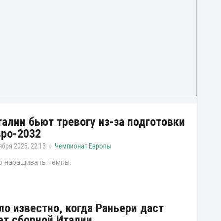
талии бьют тревогу из-за подготовки
вро-2032
ября 2025, 22:13
Чемпионат Европы
 наращивать темпы.
ло известно, когда Раньери даст
ет сборной Италии