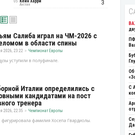
05
Кейн Харри
3
Англия
С
дв
ьям Салиба играл на ЧМ-2026 с
ПФ
еломом в области спины
Ва
я 2026, 23:22
Чемпионат Европы
Бу
узы уступили в полуфинале.
Гл
Об
«З
борной Италии определились с
С 
ко
овными кандидатами на пост
вного тренера
Ар
от
я 2026, 22:35
Чемпионат Европы
Се
 фигурировала фамилия Хосепа Гвардиолы.
Да