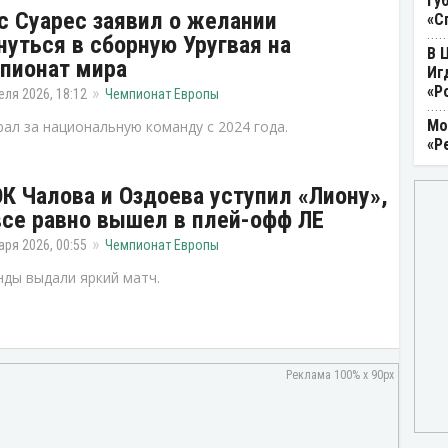
Гу
с Суарес заявил о желании
«С
нуться в сборную Уругвая на
В 
пионат мира
Иг
«Р
еля 2026, 18:12
Чемпионат Европы
Мо
рал за национальную команду с 2024 года.
«Р
К Чалова и Оздоева уступил «Лиону»,
все равно вышел в плей-офф ЛЕ
аря 2026, 00:55
Чемпионат Европы
ды выдали яркий матч.