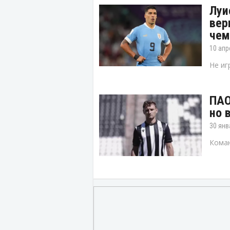
Луи
вер
чем
10 апр
Не иг
ПАО
но 
30 янв
Коман