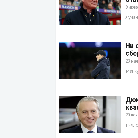
9 июня
Лучан
Ни 
сбо
23 мая
Манку
Дюк
ква
20 ноя
РФС о