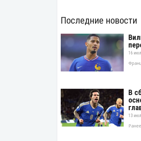
Последние новости
Вил
пер
16 июл
Франц
В с
осн
гла
13 июл
Ранее