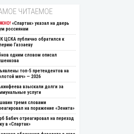
АМОЕ ЧИТАЕМОЕ
«Спартак» указал на дверь
ум россиянам
К ЦСКА публично обратился к
лерию Газзаеву
бнов одним словом описал
ушенкова
ъявлены топ-5 претендентов на
олотой мяч» — 2026
Акинфеева взыскали долги за
ммунальные услуги
шавин тремя словами
реагировал на поражение «Зенита»
рб Бабич отреагировал на переход
ку в «Спартак»