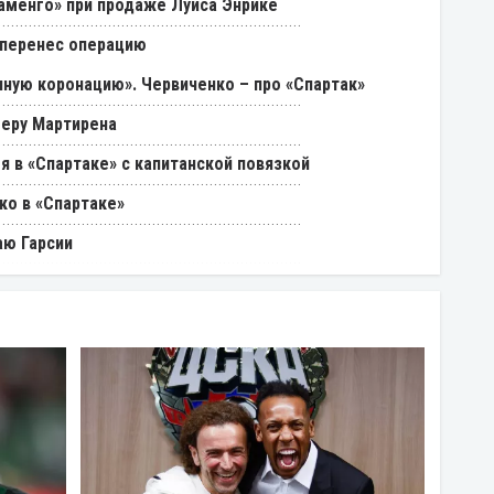
ламенго» при продаже Луиса Энрике
 перенес операцию
ную коронацию». Червиченко – про «Спартак»
феру Мартирена
я в «Спартаке» с капитанской повязкой
ко в «Спартаке»
аю Гарсии