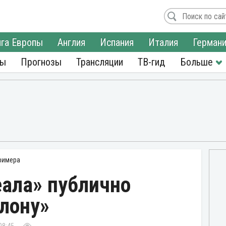
га Европы
Англия
Испания
Италия
Герман
ры
Прогнозы
Трансляции
ТВ-гид
римера
еала» публично
лону»