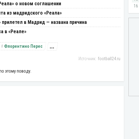
Реала» о новом соглашении
нта из мадридского «Реала»
 прилетел в Мадрид — названа причина
а в «Реале»
...
Флорентино Перес
football24.ru
по этому поводу.