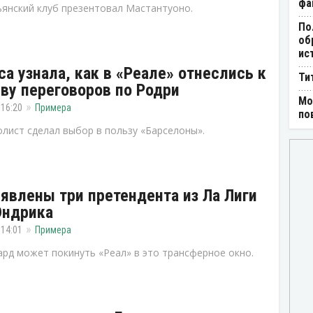
фа
янский клуб презентовал Мастантуоно.
По
об
ис
ca узнала, как в «Реале» отнеслись к
Ти
ву переговоров по Родри
Мо
 16:20
Примера
по
лист сделал выбор в пользу «Барселоны».
явлены три претендента из Ла Лиги
Эндрика
 14:01
Примера
рд может покинуть «Реал» в это трансферное окно.