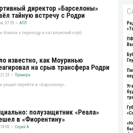
ртивный директор «Барселоны»
С
вёл тайную встречу с Родри
Ра
я, 07:39
АПЛ
«Т
к близок к переходу в каталонский клуб.
ПФ
Ва
Бу
ло известно, как Моуринью
Гл
еагировал на срыв трансфера Родри
Па
 21:23
Примера
пе
к решил перейти в «Барселону».
Уг
бу
тр
Гу
циально: полузащитник «Реала»
«С
ешел в «Фиорентину»
«Н
 18:00
Серия А
бы