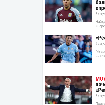
бол
опр
6 авгу
Найде
«Барс
«Ре
6 авгу
Мадри
Сити»
поч
«Ре
6 авгу
Полуз