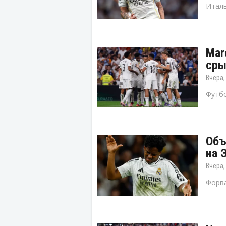
Италь
Mar
сры
Вчера,
Футбо
Объ
на 
Вчера,
Форва