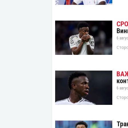
Вин
6 авгу
Сторо
кон
6 авгу
Сторо
Тра