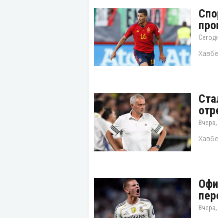
Спо
про
Сегодн
Хавбе
Ста
отр
Вчера,
Хавбе
Офи
пер
Вчера,