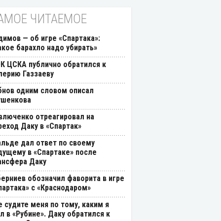
АМОЕ ЧИТАЕМОЕ
димов — об игре «Спартака»:
акое барахло надо убирать»
К ЦСКА публично обратился к
лерию Газзаеву
бнов одним словом описал
ушенкова
влюченко отреагировал на
реход Даку в «Спартак»
альде дал ответ по своему
дущему в «Спартаке» после
ансфера Даку
берниев обозначил фаворита в игре
партака» с «Краснодаром»
е судите меня по тому, каким я
л в «Рубине». Даку обратился к