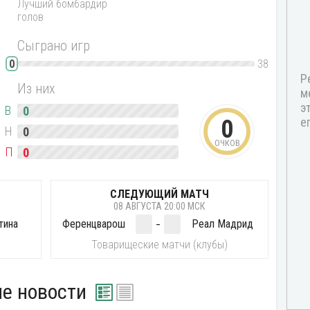
Лучший бомбардир
голов
Сыграно игр
0
0
38
Из них
В
0
0
Н
0
ОЧКОВ
П
0
СЛЕДУЮЩИЙ МАТЧ
08 АВГУСТА 20:00 МСК
-
тина
Ференцварош
Реал Мадрид
)
Товарищеские матчи (клубы)
е новости