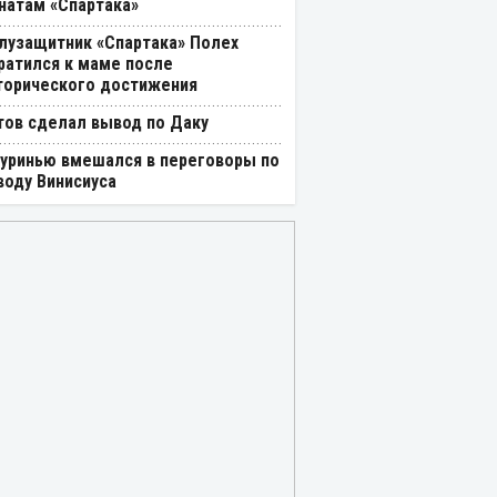
натам «Спартака»
лузащитник «Спартака» Полех
ратился к маме после
торического достижения
тов сделал вывод по Даку
уринью вмешался в переговоры по
воду Винисиуса