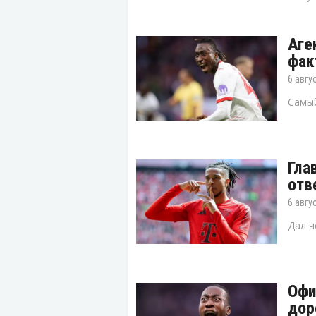
Аге
фак
6 авгу
Самый
Гла
отв
6 авгу
Дал ч
Офи
дор