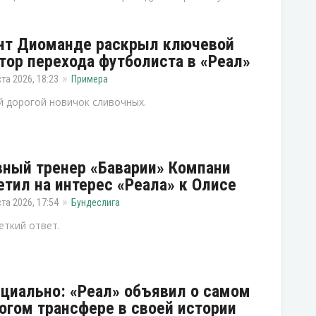
нт Диоманде раскрыл ключевой
тор перехода футболиста в «Реал»
ста 2026, 18:23
Примера
 дорогой новичок сливочных.
вный тренер «Баварии» Компани
етил на интерес «Реала» к Олисе
ста 2026, 17:54
Бундеслига
еткий ответ.
циально: «Реал» объявил о самом
огом трансфере в своей истории