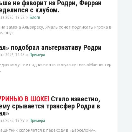
ьше не фаворит на Родри, Ферран
еделился с клубом.
ста 2026, 19:52
Блоги
на замена Альваресу, Ямаль хочет подписать игрока в
елону».
ал» подобрал альтернативу Родри
ста 2026, 19:48
Примера
дцы могут не подписывать полузащитник «Манчестер
.
Стало известно,
ему срывается трансфер Родри в
ал»
ста 2026, 19:27
Примера
ащитник склоняется к переходу в «Барселону».