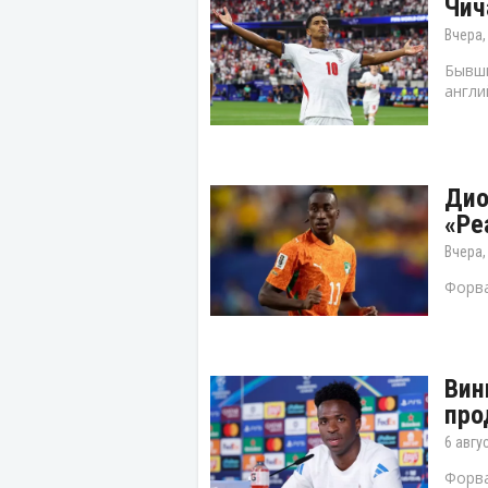
Чич
Вчера,
Бывши
англи
Дио
«Ре
Вчера,
Форва
Вин
про
6 авгу
Форва