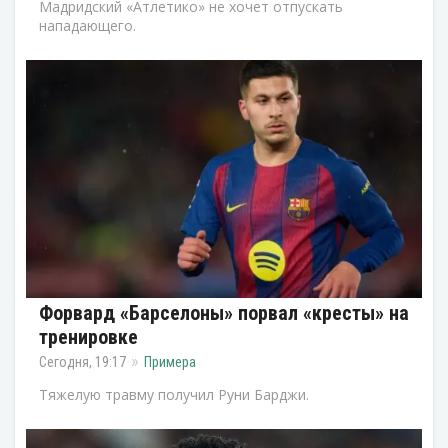
Мадридский «Атлетико» не хочет отпускать
нападающего.
Форвард «Барселоны» порвал «кресты» на
тренировке
Сегодня, 19:17
Примера
Тяжелую травму получил Руни Барджи.