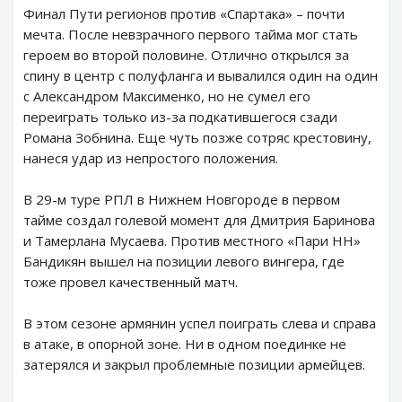
Финал Пути регионов против «Спартака» – почти
мечта. После невзрачного первого тайма мог стать
героем во второй половине. Отлично открылся за
спину в центр с полуфланга и вывалился один на один
с Александром Максименко, но не сумел его
переиграть только из-за подкатившегося сзади
Романа Зобнина. Еще чуть позже сотряс крестовину,
нанеся удар из непростого положения.
В 29-м туре РПЛ в Нижнем Новгороде в первом
тайме создал голевой момент для Дмитрия Баринова
и Тамерлана Мусаева. Против местного «Пари НН»
Бандикян вышел на позиции левого вингера, где
тоже провел качественный матч.
В этом сезоне армянин успел поиграть слева и справа
в атаке, в опорной зоне. Ни в одном поединке не
затерялся и закрыл проблемные позиции армейцев.