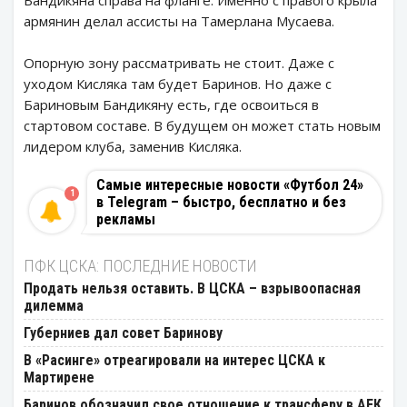
армянин делал ассисты на Тамерлана Мусаева.
Опорную зону рассматривать не стоит. Даже с
уходом Кисляка там будет Баринов. Но даже с
Бариновым Бандикяну есть, где освоиться в
стартовом составе. В будущем он может стать новым
лидером клуба, заменив Кисляка.
Самые интересные новости «Футбол 24»
1
в Telegram – быстро, бесплатно и без
рекламы
ПФК ЦСКА: ПОСЛЕДНИЕ НОВОСТИ
Продать нельзя оставить. В ЦСКА – взрывоопасная
дилемма
Губерниев дал совет Баринову
В «Расинге» отреагировали на интерес ЦСКА к
Мартирене
Баринов обозначил свое отношение к трансферу в АЕК