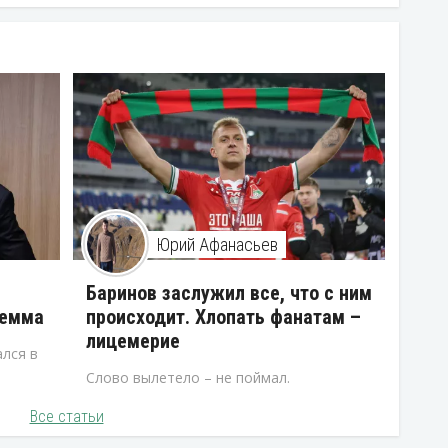
Юрий Афанасьев
В
Баринов заслужил все, что с ним
лемма
происходит. Хлопать фанатам –
лицемерие
лся в
Слово вылетело – не поймал.
Все статьи