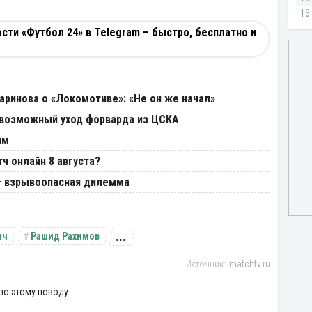
ти «Футбол 24» в Telegram – быстро, бесплатно и
И
аринова о «Локомотиве»: «Не он же начал»
 возможный уход форварда из ЦСКА
ым
ч онлайн 8 августа?
 – взрывоопасная дилемма
...
ич
Рашид Рахимов
matchtv.ru
по этому поводу.