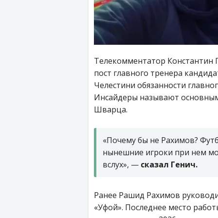
Телекомментатор Константин Г
пост главного тренера кандида
Челестини обязанности главно
Инсайдеры называют основным
Шварца.
«Почему бы не Рахимов? Футб
нынешние игроки при нем мог
вслух», —
сказал Генич.
Ранее Рашид Рахимов руководи
«Уфой». Последнее место работ