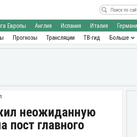
га Европы
Англия
Испания
Италия
Герман
ры
Прогнозы
Трансляции
ТВ-гид
Л
жил неожиданную
а пост главного