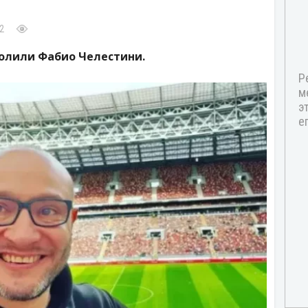
2
волили Фабио Челестини.