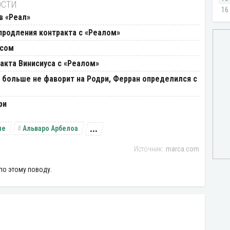
ОСТИ
в «Реал»
продления контракта с «Реалом»
усом
акта Винисиуса с «Реалом»
 больше не фаворит на Родри, Ферран определился с
ри
...
пе
Альваро Арбелоа
marca.com
по этому поводу.