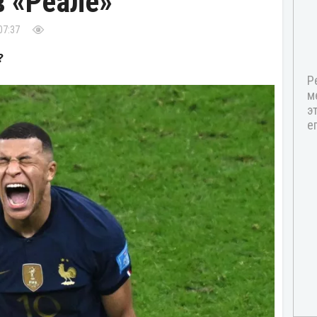
 «Реале»
07:37
?