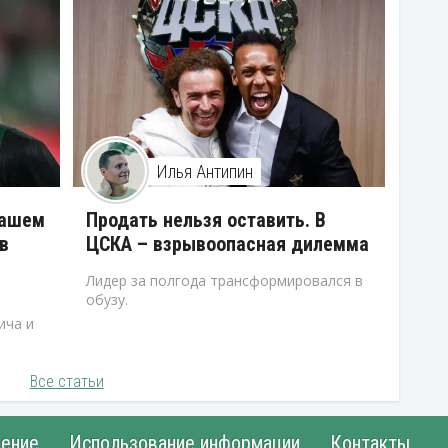
Илья Антипин
нашем
Продать нельзя оставить. В
в
ЦСКА – взрывоопасная дилемма
Лидер за полгода трансформировался в
обузу.
ича и
Все статьи
ение
Использование информации
Контакты