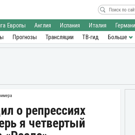
га Европы
Англия
Испания
Италия
Герман
ры
Прогнозы
Трансляции
ТВ-гид
римера
ил о репрессиях
ерь я четвертый