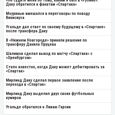
«Не судите меня по тому, каким я был в «Рубине».
Даку обратился к фанатам «Спартака»
Моуринью вмешался в переговоры по поводу
Винисиуса
Угальде дал ответ по своему будущему в «Спартаке»
после трансфера Даку
В «Нижнем Новгороде» приняли решение по
трансферу Данила Пруцева
Шалимов сделал вывод по матчу «Спартака» с
«Оренбургом»
Стало известно, когда Даку может дебютировать за
«Спартак»
Мирлинд Даку сделал первое заявление после
перехода в «Спартак»
Мирлинд Даку выделил двух своих футбольных
кумиров
Угальде обратился к Ливаю Гарсии