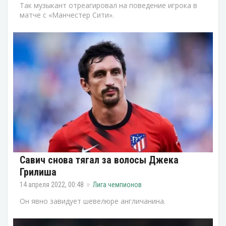
Так музыкант отреагировал на поведение игрока в
матче с «Манчестер Сити».
Савич снова тягал за волосы Джека
Грилиша
14 апреля 2022, 00:48
Лига чемпионов
Он явно завидует шевелюре англичанина.