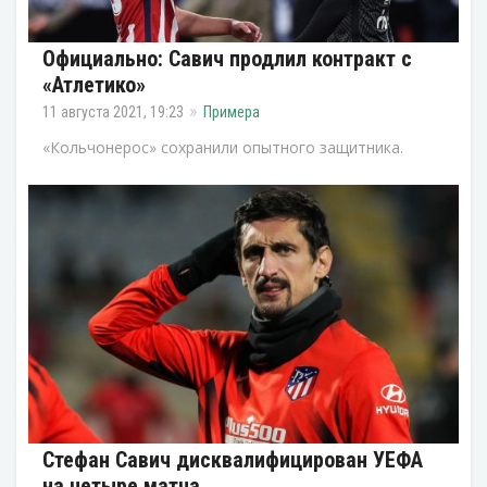
Официально: Савич продлил контракт с
«Атлетико»
11 августа 2021, 19:23
Примера
«Кольчонерос» сохранили опытного защитника.
Стефан Савич дисквалифицирован УЕФА
на четыре матча