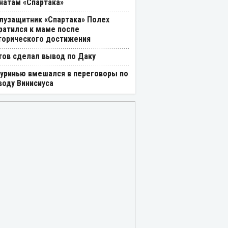
натам «Спартака»
лузащитник «Спартака» Полех
ратился к маме после
торического достижения
тов сделал вывод по Даку
уринью вмешался в переговоры по
воду Винисиуса