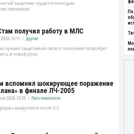
фа
нитый защитник гордится молодым
чественником.
По
об
ис
Стам получил работу в МЛС
Ти
 2020, 16:11
Другие
Мо
из лучших защитников своего поколения попробует
по
еть в новой роли.
м вспомнил шокирующее поражение
лана» в финале ЛЧ-2005
еля 2020, 22:05
Лига чемпионов
рпуль» выкрутился после 0:3.