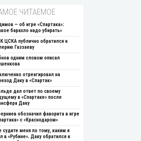
АМОЕ ЧИТАЕМОЕ
димов — об игре «Спартака»:
акое барахло надо убирать»
К ЦСКА публично обратился к
лерию Газзаеву
бнов одним словом описал
ушенкова
влюченко отреагировал на
реход Даку в «Спартак»
альде дал ответ по своему
дущему в «Спартаке» после
ансфера Даку
берниев обозначил фаворита в игре
партака» с «Краснодаром»
е судите меня по тому, каким я
л в «Рубине». Даку обратился к