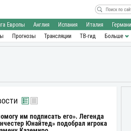
га Европы
Англия
Испания
Италия
Герман
ры
Прогнозы
Трансляции
ТВ-гид
вости
помогу им подписать его». Легенда
нчестер Юнайтед» подобрал игрока
замену Каземиро