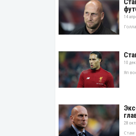
Ста
фут
14 апр
Голла
Ста
10 дек
Яп во
Экс
гла
28 окт
Стам 