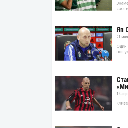
Знаме
сооте
Яп 
21 мая
Один 
пошум
Ста
«Ми
14 апр
«Ливе