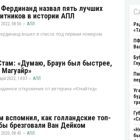
 Фердинанд назвал пять лучших
С
итников в истории АПЛ
 2022, 08:56
АПЛ
Ра
«Т
ердинанд вошел в список под первым номером.
ПФ
Ва
Бу
Стам: «Думаю, Браун был быстрее,
Гл
 Магуайр»
Па
аря 2022, 14:07
АПЛ
пе
данное откровение от ветерана «Юнайтед».
Уг
бу
тр
Гу
м вспомнил, как голландские топ-
«С
бы брезговали Ван Дейком
«Н
 2020, 08:45
АПЛ
бы