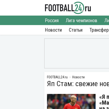
Россия
Лига чемпионов
Ли
Новости
Статьи
Трансфе
FOOTBALL24.ru
Новости
Яп Стам: свежие но
«Я 
«Ма
на 