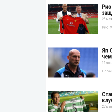
Рио
защ
25 мая
Рио Ф
Яп 
чем
19 янв
Неожи
Ста
клу
27 мая