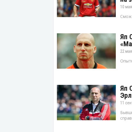
10 мая
Сможе
Яп 
«Ма
22 мая
Опытн
Яп 
Эрл
11 сен
Бывш
справ