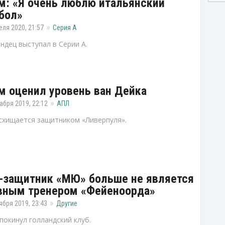
м: «Я очень люблю итальянский
бол»
еля 2020, 21:57
Серия А
ндец выступал в Серии А.
м оценил уровень ван Дейка
абря 2019, 22:12
АПЛ
схищается защитником «Ливерпуля».
-защитник «МЮ» больше не является
вным тренером «Фейеноорда»
ября 2019, 23:43
Другие
покинул голландский клуб.