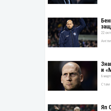
Бен
защ
22 окт
Англи
Зна
и «
6 март
Стам 
Яп 