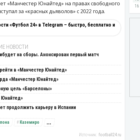
ет «Манчестер Юнайтед» на правах свободного
ступал за «красных дьяволов» с 2022 года.
ти «Футбол 24» в Telegram – быстро, бесплатно и
ИЕ НОВОСТИ
будет на сборы. Анонсирован первый матч
рейти в «Манчестер Юнайтед»
рда «Манчестер Юнайтед»
рную цель «Барселоны»
р Юнайтед»
ет продолжить карьеру в Испании
...
лона
Каземиро
football24.ru