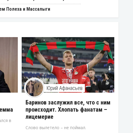
ем Полеха и Массалыги
Юрий Афанасьев
В
Баринов заслужил все, что с ним
лемма
происходит. Хлопать фанатам –
лицемерие
лся в
Слово вылетело – не поймал.