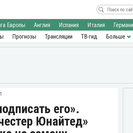
га Европы
Англия
Испания
Италия
Герман
ры
Прогнозы
Трансляции
ТВ-гид
Л
подписать его».
честер Юнайтед»