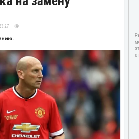
ка на замену
23:27
инию.