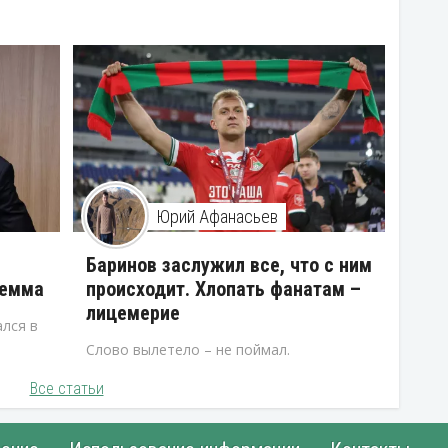
Юрий Афанасьев
В
Баринов заслужил все, что с ним
лемма
происходит. Хлопать фанатам –
лицемерие
лся в
Слово вылетело – не поймал.
Все статьи