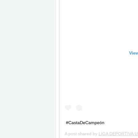
View
#CastaDeCampeón
A post shared by
LIGA DEPORTIVA U