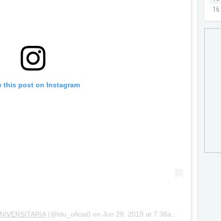
 this post on Instagram
NIVERSITARIA
(@ldu_oficial) on
Jun 28, 2019 at 7:38am PDT