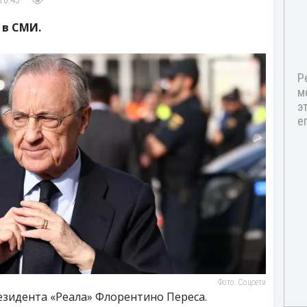
10:45
 в СМИ.
Фото: Соцсети
резидента «Реала» Флорентино Переса.