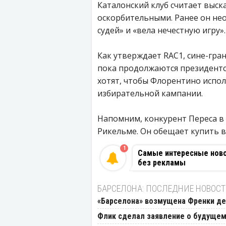
Каталонский клуб считает выс
оскорбительными. Ранее он нео
судей» и «вела нечестную игру».
Как утверждает RAC1, сине-гран
пока продолжаются президентск
хотят, чтобы Флорентино испо
избирательной кампании.
Напомним, конкурент Переса в 
Рикельме. Он обещает купить в
1
Самые интересные новос
без рекламы
БАРСЕЛОНА: ПОСЛЕДНИЕ НОВОС
«Барселона» возмущена Френки д
Флик сделал заявление о будущем