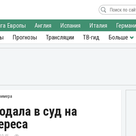
га Европы
Англия
Испания
Италия
Герман
ры
Прогнозы
Трансляции
ТВ-гид
римера
одала в суд на
ереса