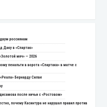
 двум россиянам
д Даку в «Спартак»
«Золотой мяч» — 2026
ому пенальти в ворота «Спартака» в матче с
«Реала» Бернарду Силве
ву
дисамова после ничьи с «Ростовом»
естно, почему Касинтура не нарушал правил против