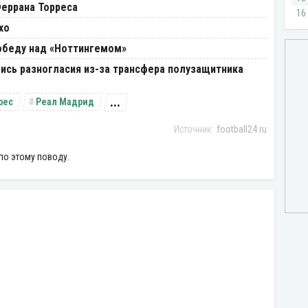
Феррана Торреса
хо
победу над «Ноттингемом»
ись разногласия из-за трансфера полузащитника
...
рес
Реал Мадрид
football24.ru
по этому поводу.