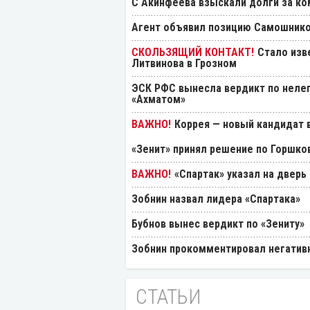
С Акинфеева взыскали долги за ко
Агент объявил позицию Самошнико
Стало изв
Литвинова в Грозном
ЭСК РФС вынесла вердикт по нелеп
«Ахматом»
Коррея — новый кандидат в
«Зенит» принял решение по Горшко
«Спартак» указал на дверь
Зобнин назвал лидера «Спартака»
Бубнов вынес вердикт по «Зениту»
Зобнин прокомментировал негативн
СТАТЬИ