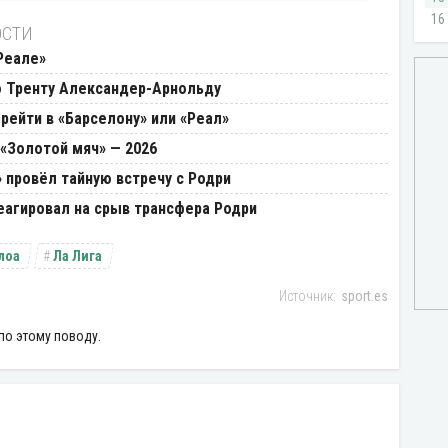
ОСТИ
Реале»
 Тренту Александер-Арнольду
рейти в «Барселону» или «Реал»
«Золотой мяч» — 2026
провёл тайную встречу с Родри
еагировал на срыв трансфера Родри
лоа
Ла Лига
sport.es
по этому поводу.