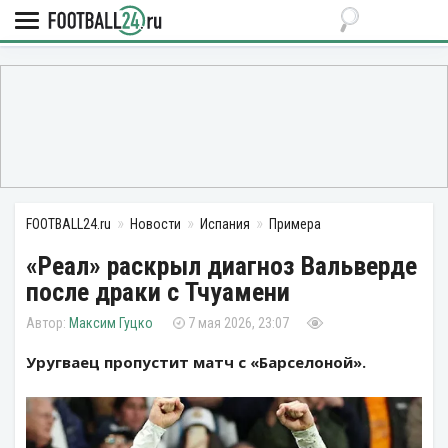
FOOTBALL24.ru
Новости
Испания
Примера
«Реал» раскрыл диагноз Вальверде
после драки с Тчуамени
Максим Гуцко
7 мая 2026, 23:07
Уругваец пропустит матч с «Барселоной».