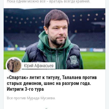
Пока одним можно все – вратарь всегда крайний.
Юрий Афанасьев
«Спартак» летит к титулу, Талалаев против
старых демонов, шанс на разгром года.
Интриги 3-го тура
Все против Мурада Мусаева.