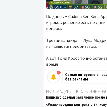
По данным Cadena Ser, Кепа Арр
игроков решение есть по Дани С
вопросы.
Третий кандидат – Лука Модри
не являются приоритетом.
А вот Тони Кроос точно остане
время.
1
Самые интересные новос
без рекламы
РЕАЛ МАДРИД: ПОСЛЕДНИЕ НОВ
Винисиус сделал заявление после 
«Реал» продлил контракт с Виниси