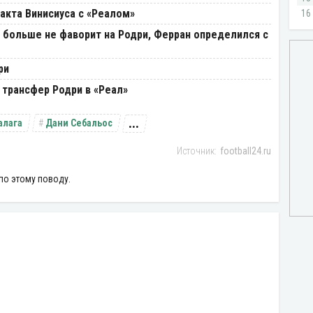
акта Винисиуса с «Реалом»
 больше не фаворит на Родри, Ферран определился с
ри
 трансфер Родри в «Реал»
...
алага
Дани Себальос
football24.ru
по этому поводу.