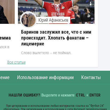
Юрий Афанасьев
В
Баринов заслужил все, что с ним
лемма
происходит. Хлопать фанатам –
лицемерие
лся в
Слово вылетело – не поймал.
Все статьи
ение
Использование информации
Контакты