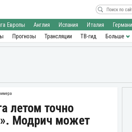
га Европы
Англия
Испания
Италия
Герман
ры
Прогнозы
Трансляции
ТВ-гид
римера
а летом точно
л». Модрич может