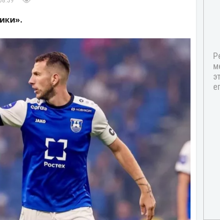
08:39
ики».