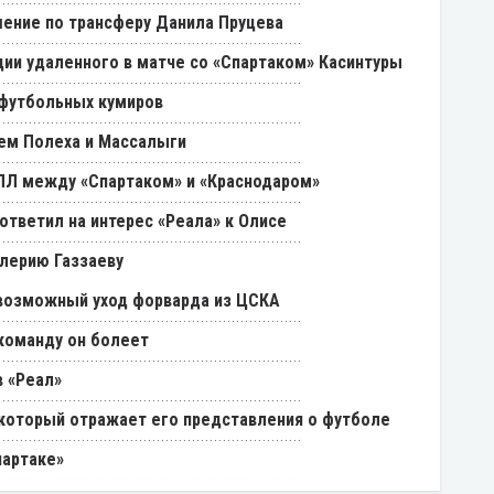
ение по трансферу Данила Пруцева
ии удаленного в матче со «Спартаком» Касинтуры
 футбольных кумиров
ем Полеха и Массалыги
РПЛ между «Спартаком» и «Краснодаром»
ответил на интерес «Реала» к Олисе
лерию Газзаеву
возможный уход форварда из ЦСКА
 команду он болеет
 «Реал»
, который отражает его представления о футболе
партаке»