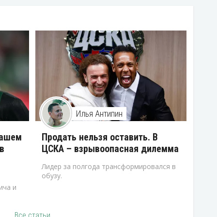
Илья Антипин
нашем
Продать нельзя оставить. В
в
ЦСКА – взрывоопасная дилемма
Лидер за полгода трансформировался в
обузу.
ича и
Все статьи