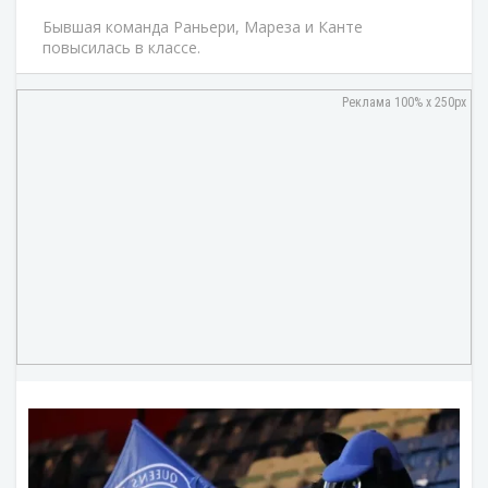
Бывшая команда Раньери, Мареза и Канте
повысилась в классе.