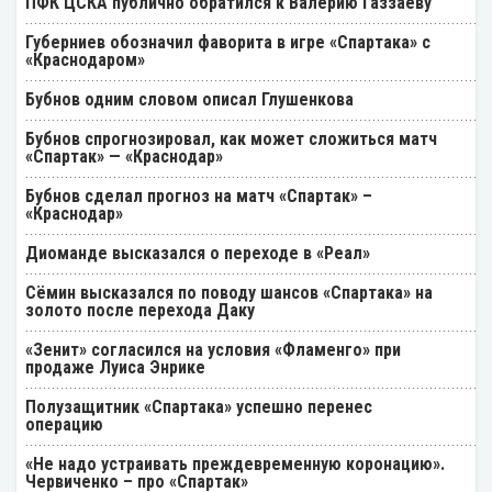
ПФК ЦСКА публично обратился к Валерию Газзаеву
Губерниев обозначил фаворита в игре «Спартака» с
«Краснодаром»
Бубнов одним словом описал Глушенкова
Бубнов спрогнозировал, как может сложиться матч
«Спартак» — «Краснодар»
Бубнов сделал прогноз на матч «Спартак» –
«Краснодар»
Диоманде высказался о переходе в «Реал»
Cёмин высказался по поводу шансов «Спартака» на
золото после перехода Даку
«Зенит» согласился на условия «Фламенго» при
продаже Луиса Энрике
Полузащитник «Спартака» успешно перенес
операцию
«Не надо устраивать преждевременную коронацию».
Червиченко – про «Спартак»