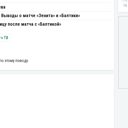
ева
 Выводы о матче «Зенита» и «Балтики»
ицу после матча с «Балтикой»
ч ТВ
по этому поводу.