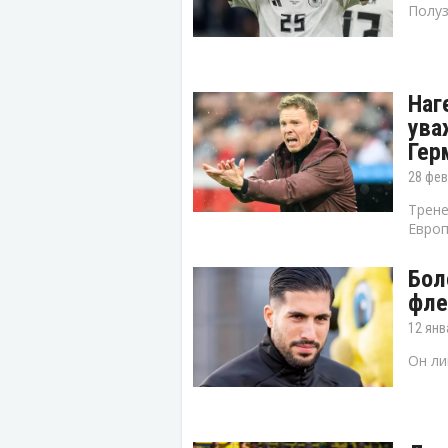
Полуз
Наг
ува
Гер
28 фев
Трене
Европ
Бол
фле
12 янв
Он ли