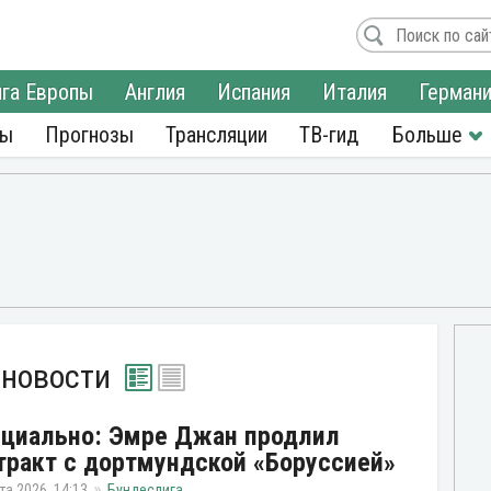
га Европы
Англия
Испания
Италия
Герман
ры
Прогнозы
Трансляции
ТВ-гид
 новости
циально: Эмре Джан продлил
тракт с дортмундской «Боруссией»
та 2026, 14:13
Бундеслига