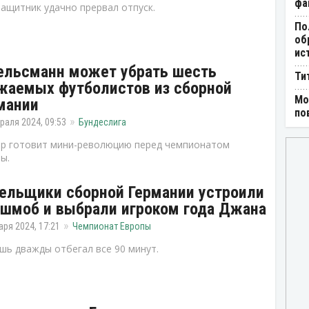
фа
ащитник удачно прервал отпуск.
По
об
ис
ельсманн может убрать шесть
Ти
жаемых футболистов из сборной
Мо
мании
по
раля 2024, 09:53
Бундеслига
р готовит мини-революцию перед чемпионатом
ы.
ельщики сборной Германии устроили
шмоб и выбрали игроком года Джана
аря 2024, 17:21
Чемпионат Европы
шь дважды отбегал все 90 минут.