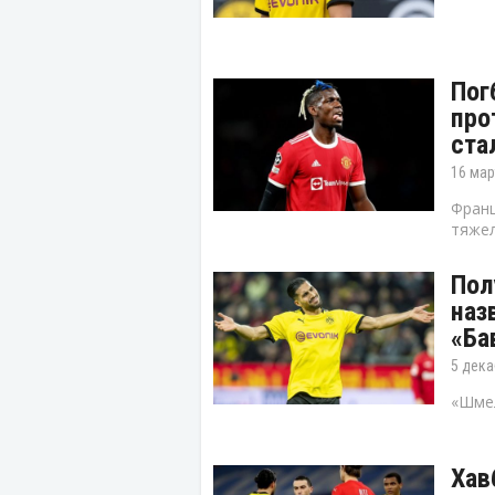
Пог
про
ста
16 мар
Франц
тяжел
Пол
наз
«Ба
5 дека
«Шмел
Хав