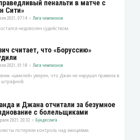
праведливый пенальти в матче с
н Сити»
еля 2021, 07:14
Лига чемпионов
остался недоволен судейством.
зич считает, что «Боруссию»
удили
еля 2021, 01:18
Лига чемпионов
вник «шмелей» уверен, что Джан не нарушал правила в
 штрафной.
анда и Джана отчитали за безумное
зднование с болельщиками
раля 2021, 20:32
Бундеслига
листы потеряли контроль над эмоциями.