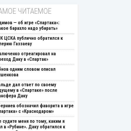
АМОЕ ЧИТАЕМОЕ
димов — об игре «Спартака»:
акое барахло надо убирать»
К ЦСКА публично обратился к
лерию Газзаеву
влюченко отреагировал на
реход Даку в «Спартак»
бнов одним словом описал
ушенкова
альде дал ответ по своему
дущему в «Спартаке» после
ансфера Даку
берниев обозначил фаворита в игре
партака» с «Краснодаром»
е судите меня по тому, каким я
л в «Рубине». Даку обратился к