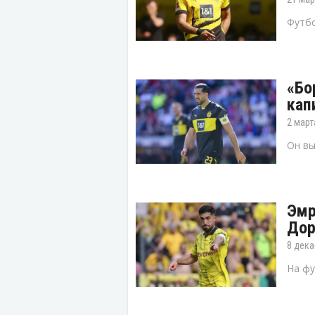
Футбо
«Бо
кап
2 март
Он вы
Эмр
Дор
8 дека
На фу