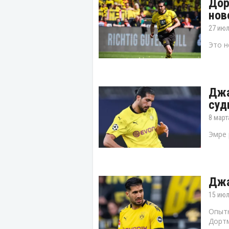
Дор
нов
27 июл
Это н
Джа
суд
8 март
Эмре 
Джа
15 июл
Опытн
Дортм