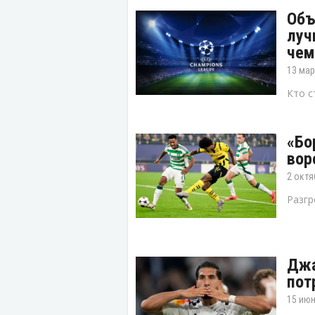
Объ
луч
чем
13 мар
Кто с
«Бо
вор
2 октя
Разгр
Джа
пот
15 июн