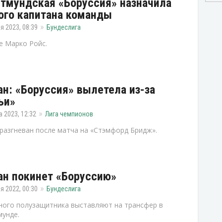
тмундская «Боруссия» назначила
ого капитана команды
я 2023, 08:39
Бундеслига
е Марко Ройс.
н: «Боруссия» вылетела из-за
ьи»
а 2023, 12:32
Лига чемпионов
разгневан после матча на «Стэмфорд Бридж».
н покинет «Боруссию»
я 2022, 00:30
Бундеслига
ого полузащитника выставляют на трансфер в
унде.