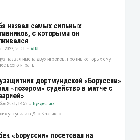
ба назвал самых сильных
тивников, с которыми он
лкивался
та 2022, 20:01
АПЛ
уз назвал имена двух игроков, против которых ему
ее всего играть.
узащитник дортмундской «Боруссии»
вал «позором» судейство в матче с
варией»
бря 2021, 14:58
Бундеслига
и» уступили в Дер Класикер.
бек «Боруссии» посетовал на