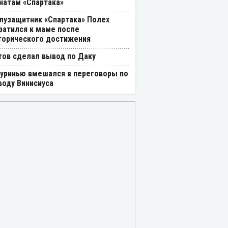
натам «Спартака»
лузащитник «Спартака» Полех
ратился к маме после
торического достижения
тов сделал вывод по Даку
уринью вмешался в переговоры по
воду Винисиуса