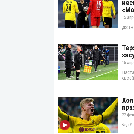
нес
«Ма
15 апр
Джан 
Тер
зас
15 апр
Наста
своей
Хол
пра
22 фев
Футбо