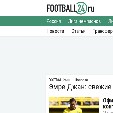
Россия
Лига чемпионов
Ли
Новости
Статьи
Трансфе
FOOTBALL24.ru
Новости
Эмре Джан: свежие
Офи
кон
21 мар