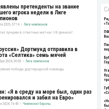
явлены претенденты на звание
С
шего игрока недели в Лиге
пионов
Ра
«Т
та 2025, 07:14
Лига чемпионов
ПФ
тал лучшим в ответных матчах 1/8 финала?
Ва
Па
руссия» Дортмунд отправила в
пе
ота «Селтика» семь мячей
Бу
бря 2024, 00:00
Лига чемпионов
Гл
омная победы дортмундской команды.
Уг
бу
тр
Гу
н: «Я в среду на море был, один раз
«С
ренировался и забил на Евро»
«Н
я 2024, 16:40
Чемпионат Европы
бы