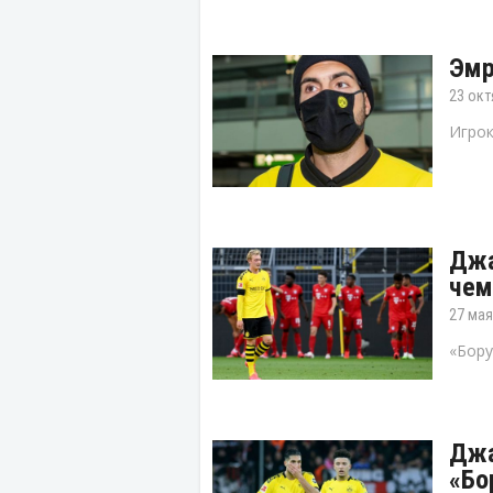
Эмр
23 окт
Игрок
Джа
чем
27 мая
«Бору
Джа
«Бо