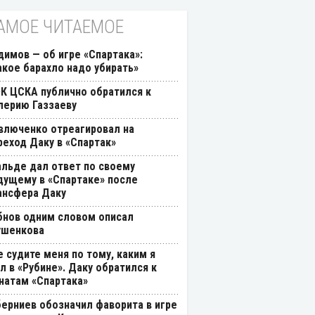
АМОЕ ЧИТАЕМОЕ
димов — об игре «Спартака»:
акое барахло надо убирать»
К ЦСКА публично обратился к
лерию Газзаеву
влюченко отреагировал на
реход Даку в «Спартак»
альде дал ответ по своему
дущему в «Спартаке» после
ансфера Даку
бнов одним словом описал
ушенкова
е судите меня по тому, каким я
л в «Рубине». Даку обратился к
натам «Спартака»
берниев обозначил фаворита в игре