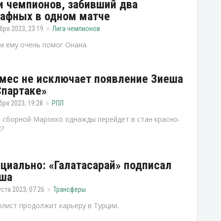
и чемпионов, забивший два
афных в одном матче
бря 2023, 23:19
Лига чемпионов
м ему очень помог Онана.
мес не исключает появление Зиеша
Спартаке»
бря 2023, 19:28
РПЛ
 сборной Марокко однажды перейдет в стан красно-
?
циально: «Галатасарай» подписал
ша
уста 2023, 07:26
Трансферы
лист продолжит карьеру в Турции.