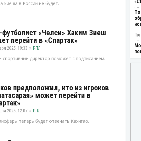
«С
а Зиеша в России не будет.
По
об
ис
-футболист «Челси» Хаким Зиеш
Ти
ет перейти в «Спартак»
Мо
аря 2025, 19:33
РПЛ
по
 спортивный директор поможет с подписанием.
ков предположил, кто из игроков
латасарая» может перейти в
артак»
аря 2025, 12:07
РПЛ
ансферы теперь будет отвечать Кахигао.