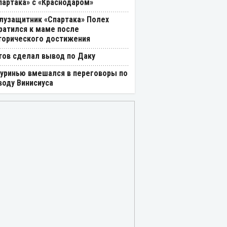
партака» с «Краснодаром»
лузащитник «Спартака» Полех
ратился к маме после
торического достижения
тов сделал вывод по Даку
уринью вмешался в переговоры по
воду Винисиуса