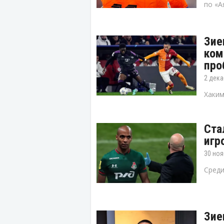
по «А
Зие
ком
про
2 дека
Хаким
Ста
игр
30 ноя
Среди
Зие