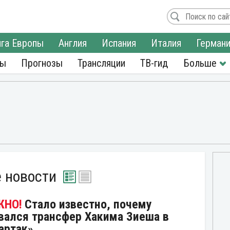
га Европы
Англия
Испания
Италия
Герман
ры
Прогнозы
Трансляции
ТВ-гид
 новости
Стало известно, почему
вался трансфер Хакима Зиеша в
артак»