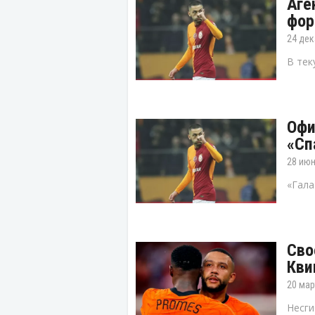
Аге
фор
24 дек
В тек
Офи
«Сп
28 июн
«Гала
Сво
Кви
20 мар
Несги