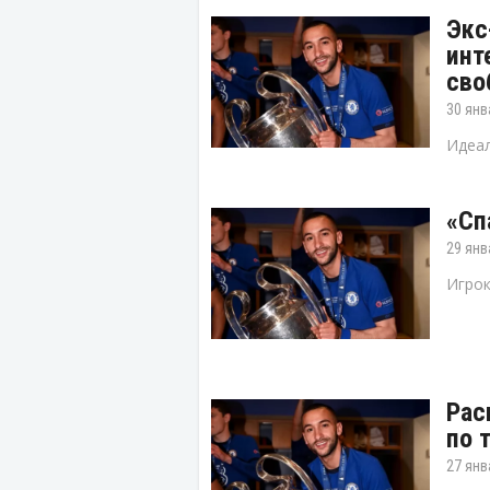
Экс
инт
сво
30 янв
Идеал
«Сп
29 янв
Игрок
Рас
по 
27 янв