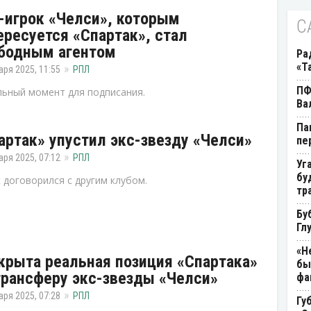
-игрок «Челси», которым
С
ересуется «Спартак», стал
бодным агентом
Ра
«Т
аря 2025, 11:55
РПЛ
ПФ
ьный момент для подписания.
Ва
Па
артак» упустил экс-звезду «Челси»
пе
аря 2025, 07:12
РПЛ
Уг
бу
 договорился с другим клубом.
тр
Бу
Гл
«Н
крыта реальная позиция «Спартака»
бы
трансферу экс-звезды «Челси»
фа
аря 2025, 07:28
РПЛ
Гу