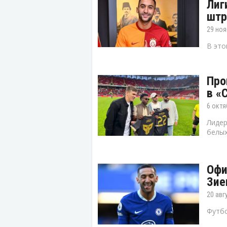
Лиг
штр
29 ноя
В это
Про
в «
6 октя
Лидер
белых
Офи
Зие
20 авг
Футбо