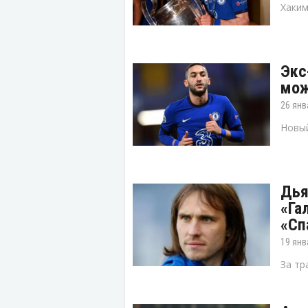
Хаким
Экс
мож
26 янв
Новый
Дья
«Га
«Сп
19 янв
За тр