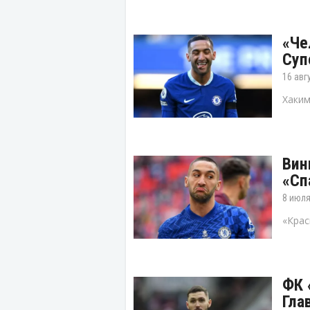
«Че
Суп
16 авг
Хаким
Вин
«Сп
8 июля
«Крас
ФК 
Гла