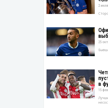
2 июля
Сторо
Офи
выб
25 окт
Бывша
Чет
пус
в ф
15 фев
Лучши
несос