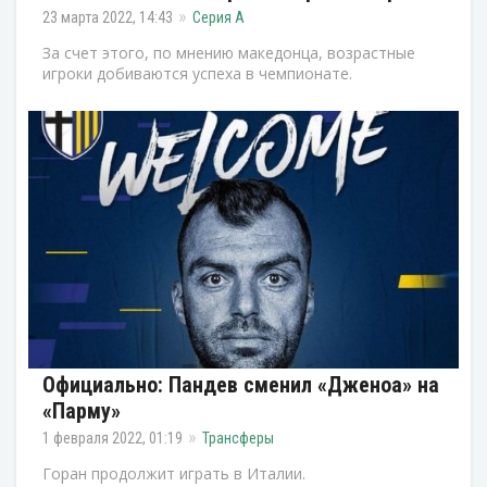
23 марта 2022, 14:43
Серия А
За счет этого, по мнению македонца, возрастные
игроки добиваются успеха в чемпионате.
Официально: Пандев сменил «Дженоа» на
«Парму»
1 февраля 2022, 01:19
Трансферы
Горан продолжит играть в Италии.