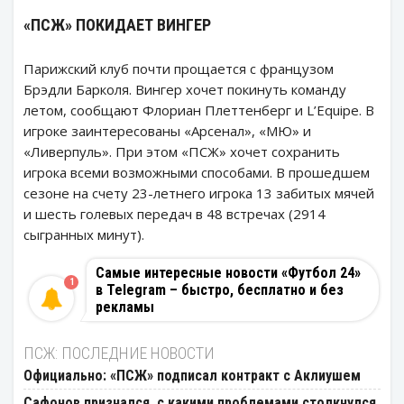
«ПСЖ» ПОКИДАЕТ ВИНГЕР
Парижский клуб почти прощается с французом
Брэдли Барколя. Вингер хочет покинуть команду
летом, сообщают Флориан Плеттенберг и L’Equipe. В
игроке заинтересованы «Арсенал», «МЮ» и
«Ливерпуль». При этом «ПСЖ» хочет сохранить
игрока всеми возможными способами. В прошедшем
сезоне на счету 23-летнего игрока 13 забитых мячей
и шесть голевых передач в 48 встречах (2914
сыгранных минут).
Самые интересные новости «Футбол 24»
1
в Telegram – быстро, бесплатно и без
рекламы
ПСЖ: ПОСЛЕДНИЕ НОВОСТИ
Официально: «ПСЖ» подписал контракт с Аклиушем
Сафонов признался, с какими проблемами столкнулся