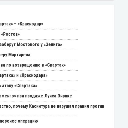
артак» – «Краснодар»
 «Ростов»
 заберут Мостового у «Зенита»
феру Мартирена
ва по возвращению в «Спартак»
артака» и «Краснодара»
 атаку «Спартака»
ламенго» при продаже Луиса Энрике
естно, почему Касинтура не нарушал правил против
 перенес операцию