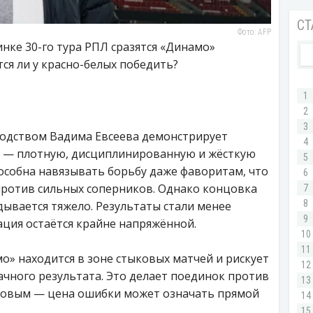
Фото: AFP
нке 30-го тура РПЛ сразятся «Динамо»
ся ли у красно-белых победить?
одством Вадима Евсеева демонстрирует
ь — плотную, дисциплинированную и жёсткую
пособна навязывать борьбу даже фаворитам, что
против сильных соперников. Однако концовка
дывается тяжело. Результаты стали менее
ация остаётся крайне напряжённой.
» находится в зоне стыковых матчей и рискует
дачного результата. Это делает поединок против
совым — цена ошибки может означать прямой