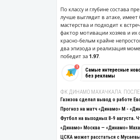
По классу и глубине состава п
лучше выглядит в атаке, имеет
мастерства и подходит к встре
фактор мотивации хозяев и их
красно-белым крайне непростой 
два эпизода и реализация моме
победит за
1.97
.
1
Самые интересные новос
без рекламы
ФК ДИНАМО МАХАЧКАЛА: ПОСЛЕ
Газизов сделал вывод о работе Ев
Прогноз на матч «Динамо» М - «Ди
Футбол на выходных 8-9 августа. 
«Динамо» Москва — «Динамо» Махач
ЦСКА может расстаться с Мусаев