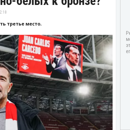
но-белых к бронзе?
2:18
ть третье место.