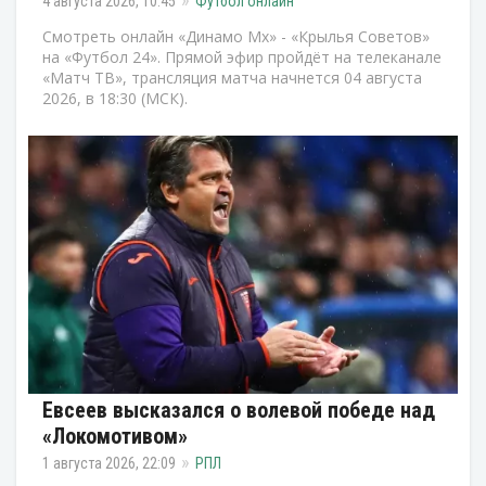
4 августа 2026, 10:45
Футбол онлайн
Смотреть онлайн «Динамо Мх» - «Крылья Советов»
на «Футбол 24». Прямой эфир пройдёт на телеканале
«Матч ТВ», трансляция матча начнется 04 августа
2026, в 18:30 (МСК).
Евсеев высказался о волевой победе над
«Локомотивом»
1 августа 2026, 22:09
РПЛ