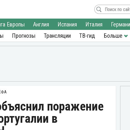
га Европы
Англия
Испания
Италия
Герман
ры
Прогнозы
Трансляции
ТВ-гид
УЕФА
объяснил поражение
ортугалии в