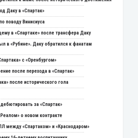
од Даку в «Спартак»
о поводу Винисиуса
щему в «Спартаке» после трансфера Даку
был в «Рубине». Даку обратился к фанатам
партака» с «Оренбургом»
ение после перехода в «Спартак»
ака» после исторического гола
 дебютировать за «Спартак»
«Реалом» о новом контракте
РПЛ между «Спартаком» и «Краснодаром»
оему 16-летнему воспитаннику