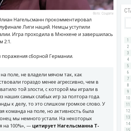
Фото: Соцсети
Юлиан Нагельсманн прокомментировал
луфинале Лиги наций. Немцы уступили
лии. Игра проходила в Мюнхене и завершилась
 2:1.
 поражения сборной Германии.
на поле, не владели мячом так, как
ствовали гораздо менее агрессивно, чем в
ватило той злости, с которой мы играли в
з наших самых слабых игр за полтора года.
нды к делу, то это слишком громкое слово. У
я команда на поле, но активность была
онец мы немного устали. На некоторых
я на 100%», —
цитирует Нагельсманна T-