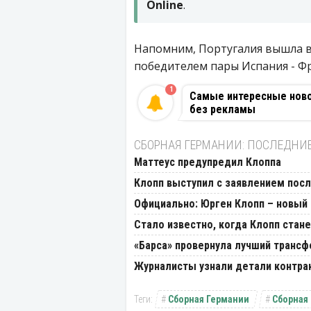
Online
.
Напомним, Португалия вышла в 
победителем пары Испания - Ф
1
Самые интересные новос
без рекламы
СБОРНАЯ ГЕРМАНИИ: ПОСЛЕДНИ
Маттеус предупредил Клоппа
Клопп выступил с заявлением посл
Официально: Юрген Клопп – новый 
Стало известно, когда Клопп стан
«Барса» провернула лучший трансф
Журналисты узнали детали контрак
Сборная Германии
Сборная