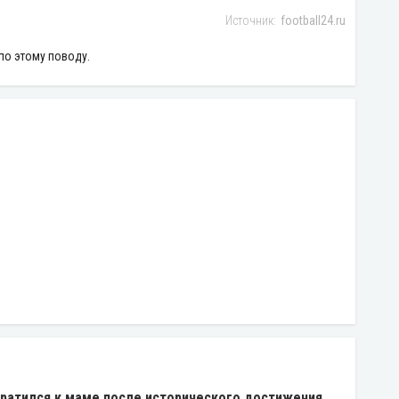
football24.ru
по этому поводу.
ратился к маме после исторического достижения