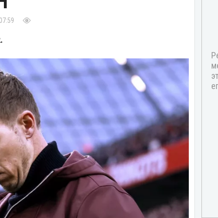
Н
07:59
.