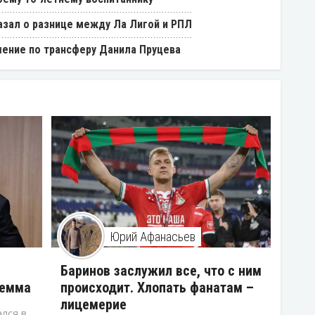
азал о разнице между Ла Лигой и РПЛ
ение по трансферу Данила Пруцева
Юрий Афанасьев
В
Баринов заслужил все, что с ним
лемма
происходит. Хлопать фанатам –
лицемерие
лся в