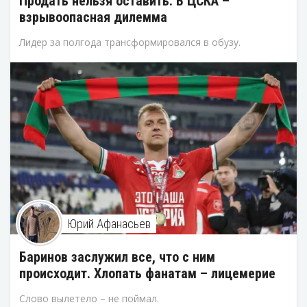
Продать нельзя оставить. В ЦСКА –
взрывоопасная дилемма
Лидер за полгода трансформировался в обузу.
Юрий Афанасьев
Баринов заслужил все, что с ним
происходит. Хлопать фанатам – лицемерие
Слово вылетело – не поймал.