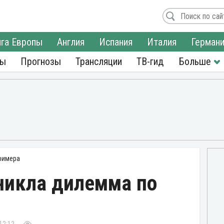
га Европы
Англия
Испания
Италия
Герман
ры
Прогнозы
Трансляции
ТВ-гид
римера
зникла дилемма по