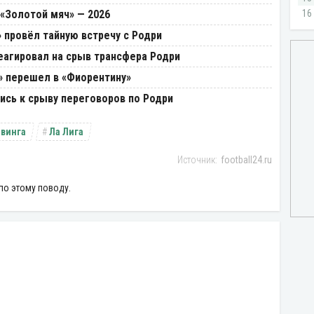
«Золотой мяч» — 2026
провёл тайную встречу с Родри
еагировал на срыв трансфера Родри
» перешел в «Фиорентину»
лись к срыву переговоров по Родри
авинга
Ла Лига
football24.ru
по этому поводу.