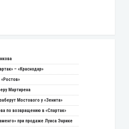
енкова
артак» – «Краснодар»
 «Ростов»
феру Мартирена
 заберут Мостового у «Зенита»
ва по возвращению в «Спартак»
ламенго» при продаже Луиса Энрике