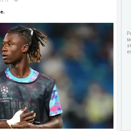
12:12
е.