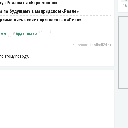
у «Реалом» и «Барселоной»
а по будущему в мадридском «Реале»
ринью очень хочет пригласить в «Реал»
...
гем
Арда Гюлер
football24.ru
по этому поводу.