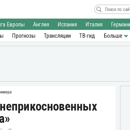
га Европы
Англия
Испания
Италия
Герман
ры
Прогнозы
Трансляции
ТВ-гид
римера
 неприкосновенных
а»