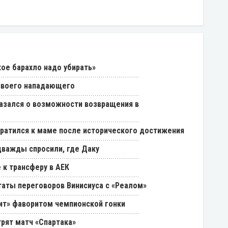
кое барахло надо убирать»
 своего нападающего
азался о возможности возвращения в
ратился к маме после исторического достижения
дважды спросили, где Даку
 к трансферу в АЕК
таты переговоров Винисиуса с «Реалом»
нит» фаворитом чемпионской гонки
трят матч «Спартака»