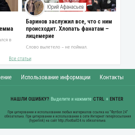
Юрий Афанасьев
В
Баринов заслужил все, что с ним
лемма
происходит. Хлопать фанатам –
лицемерие
лся в
Слово вылетело – не поймал.
Все статьи
ение
Использование информации
Контакты