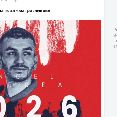
 12:40
ать за «матрасников».