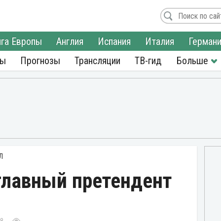
га Европы
Англия
Испания
Италия
Герман
ры
Прогнозы
Трансляции
ТВ-гид
Л
главный претендент