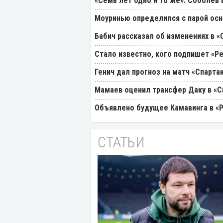
«Семь лет одно и то же». Соболев
Моуринью определился с парой осн
Бабич рассказал об изменениях в «
Стало известно, кого подпишет «Р
Генич дал прогноз на матч «Спарта
Мамаев оценил трансфер Даку в «С
Объявлено будущее Камавинга в «
СТАТЬИ