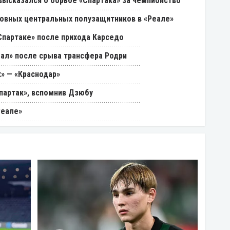
 высказался о борьбе «Спартака» за чемпионство
овных центральных полузащитников в «Реале»
Спартаке» после прихода Карседо
еал» после срыва трансфера Родри
к» — «Краснодар»
партак», вспомнив Дзюбу
Реале»