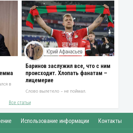
Юрий Афанасьев
В
Баринов заслужил все, что с ним
лемма
происходит. Хлопать фанатам –
лицемерие
лся в
Слово вылетело – не поймал.
Все статьи
ение
Использование информации
Контакты