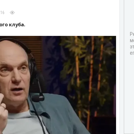
:16
го клуба.