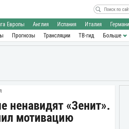
га Европы
Англия
Испания
Италия
Герман
ры
Прогнозы
Трансляции
ТВ-гид
Л
не ненавидят «Зенит».
нил мотивацию