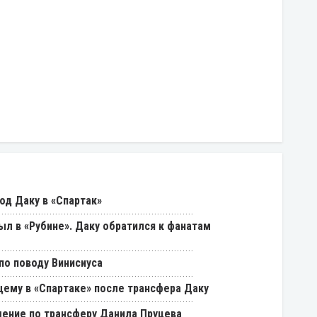
од Даку в «Спартак»
был в «Рубине». Даку обратился к фанатам
о поводу Винисиуса
щему в «Спартаке» после трансфера Даку
ение по трансферу Данила Пруцева