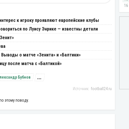
интерес к игроку проявляют европейские клубы
говориться по Луису Энрике — известны детали
«Зенит»
ева
 Выводы о матче «Зенита» и «Балтики»
ицу после матча с «Балтикой»
...
лександр Бубнов
football24.ru
по этому поводу.