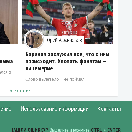
Юрий Афанасьев
В
Баринов заслужил все, что с ним
лемма
происходит. Хлопать фанатам –
лицемерие
лся в
Слово вылетело – не поймал.
Все статьи
ение
Использование информации
Контакты