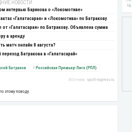
ДНИЕ НОВОСТИ
ом интервью Баринова о «Локомотиве»
актах «Галатасарая» и «Локомотива» по Батракову
от «Галатасарая» по Батракову. Объявлена сумма
ру в аренду
ть матч онлайн 8 августа?
переход Батракова в «Галатасарай»
ксей Батраков
Российская Премьер-Лига (РПЛ)
sport-express.ru
по этому поводу.