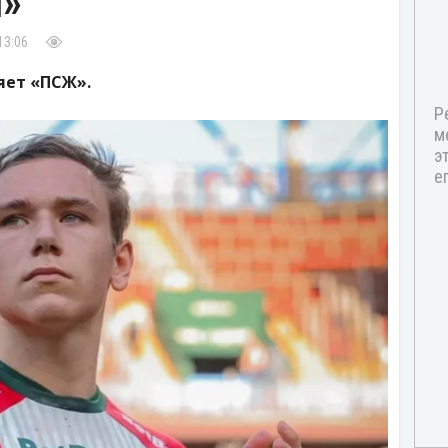
м»
13:06
яет «ПСЖ».