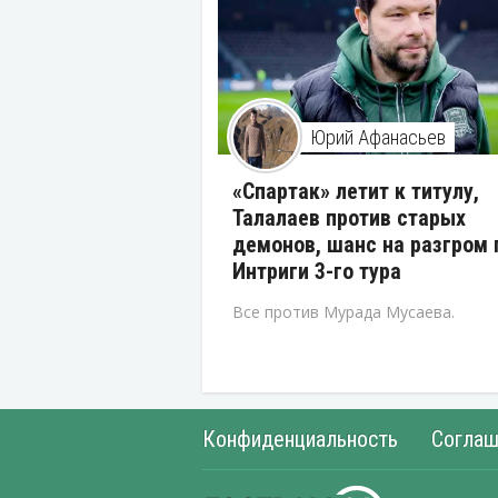
Юрий Афанасьев
«Спартак» летит к титулу,
Талалаев против старых
демонов, шанс на разгром 
Интриги 3-го тура
Все против Мурада Мусаева.
Конфиденциальность
Соглаш