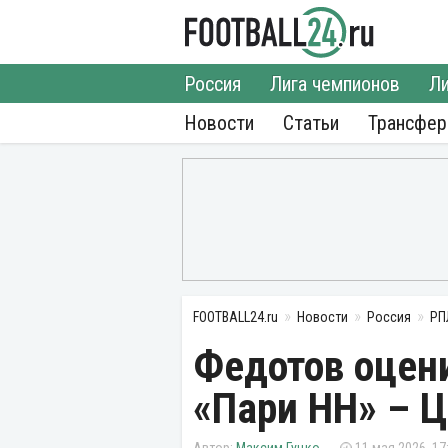
Россия
Лига чемпионов
Ли
Новости
Статьи
Трансфе
FOOTBALL24.ru
Новости
Россия
РП
Федотов оцени
«Пари НН» – 