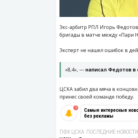
Экс-арбитр РПЛ Игорь Федотов
бригады в матче между «Пари НН
Эксперт не нашел ошибок в дей
«8,4», —
написал Федотов в 
ЦСКА забил два мяча в концовк
принес своей команде победу.
1
Самые интересные новос
без рекламы
ПФК ЦСКА: ПОСЛЕДНИЕ НОВОСТ