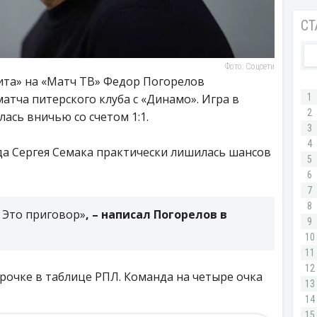
Фото: Соцсети
та» на «Матч ТВ» Федор Погорелов
тча питерского клуба с «Динамо». Игра в
ась вничью со счетом 1:1.
а Сергея Семака практически лишилась шансов
. Это приговор»
, – написал Погорелов в
трочке в таблице РПЛ. Команда на четыре очка