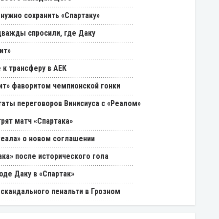
 нужно сохранить «Спартаку»
дважды спросили, где Даку
ит»
 к трансферу в АЕК
нит» фаворитом чемпионской гонки
таты переговоров Винисиуса с «Реалом»
трят матч «Спартака»
Реала» о новом соглашении
ака» после исторического гола
оде Даку в «Спартак»
 скандального пенальти в Грозном