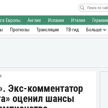
га Европы
Англия
Испания
Италия
Герман
ры
Прогнозы
Трансляции
ТВ-гид
Л
». Экс-комментатор
та» оценил шансы