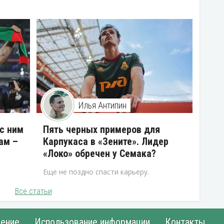
Илья Антипин
 с ним
Пять черных примеров для
ам –
Карпукаса в «Зените». Лидер
«Локо» обречен у Семака?
Еще не поздно спасти карьеру.
Все статьи
ение
Использование информации
Контакты