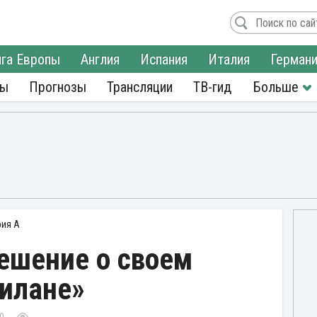
га Европы
Англия
Испания
Италия
Герман
ры
Прогнозы
Трансляции
ТВ-гид
рия А
ешение о своем
илане»