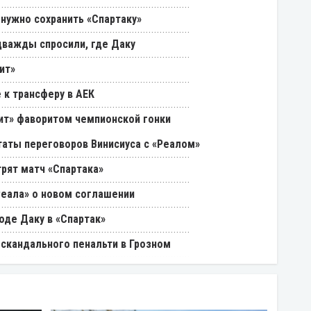
 нужно сохранить «Спартаку»
дважды спросили, где Даку
ит»
 к трансферу в АЕК
нит» фаворитом чемпионской гонки
таты переговоров Винисиуса с «Реалом»
трят матч «Спартака»
Реала» о новом соглашении
оде Даку в «Спартак»
 скандального пенальти в Грозном