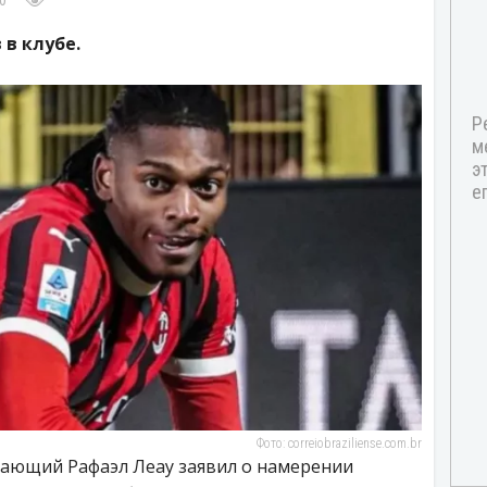
0
 в клубе.
Фото: correiobraziliense.com.br
дающий Рафаэл Леау заявил о намерении