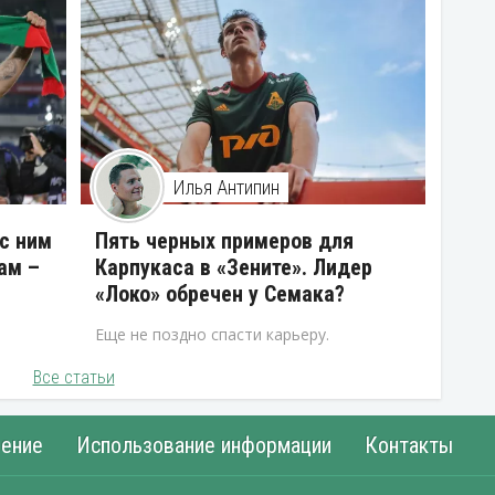
Илья Антипин
 с ним
Пять черных примеров для
ам –
Карпукаса в «Зените». Лидер
«Локо» обречен у Семака?
Еще не поздно спасти карьеру.
Все статьи
ение
Использование информации
Контакты