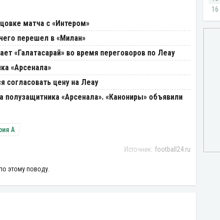
нцовке матча с «Интером»
 чего перешел в «Милан»
вает «Галатасарай» во время переговоров по Леау
ика «Арсенала»
я согласовать цену на Леау
на полузащитника «Арсенала». «Канониры» объявили
рия А
football24.ru
по этому поводу.