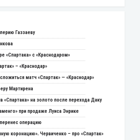
лерию Газзаеву
енкова
ре «Спартака» с «Краснодаром»
артак» – «Краснодар»
 сложиться матч «Спартак» — «Краснодар»
феру Мартирена
в «Спартака» на золото после перехода Даку
ламенго» при продаже Луиса Энрике
 перенес операцию
ную коронацию». Червиченко – про «Спартак»