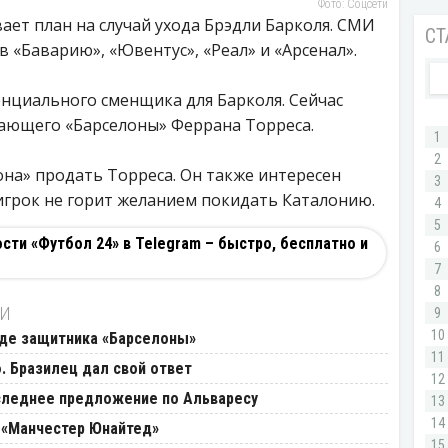
Фото: Соцсети
ет план на случай ухода Брэдли Барколя. СМИ
 «Баварию», «Ювентус», «Реал» и «Арсенал».
енциального сменщика для Барколя. Сейчас
ающего «Барселоны» Феррана Торреса.
она» продать Торреса. Он также интересен
игрок не горит желанием покидать Каталонию.
ти «Футбол 24» в Telegram – быстро, бесплатно и
ТИ
оде защитника «Барселоны»
. Бразилец дал свой ответ
следнее предложение по Альваресу
 «Манчестер Юнайтед»