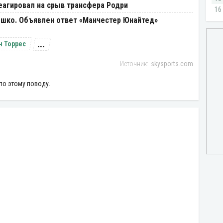
еагировал на срыв трансфера Родри
ешко. Объявлен ответ «Манчестер Юнайтед»
...
н Торрес
skysports.com
по этому поводу.