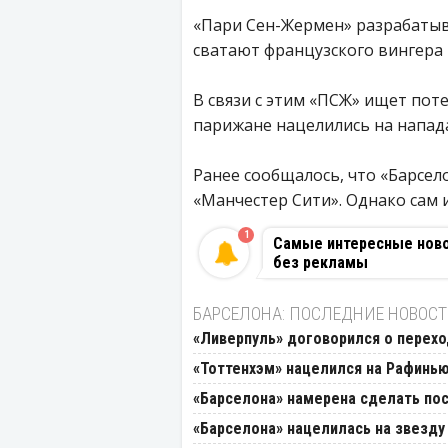
«Пари Сен-Жермен» разрабатыва
сватают французского вингера в
В связи с этим «ПСЖ» ищет пот
парижане нацелились на напад
Ранее сообщалось, что «Барсел
«Манчестер Сити». Однако сам 
1
Самые интересные новос
без рекламы
БАРСЕЛОНА: ПОСЛЕДНИЕ НОВОС
«Ливерпуль» договорился о перех
«Тоттенхэм» нацелился на Рафинью
«Барселона» намерена сделать по
«Барселона» нацелилась на звезду