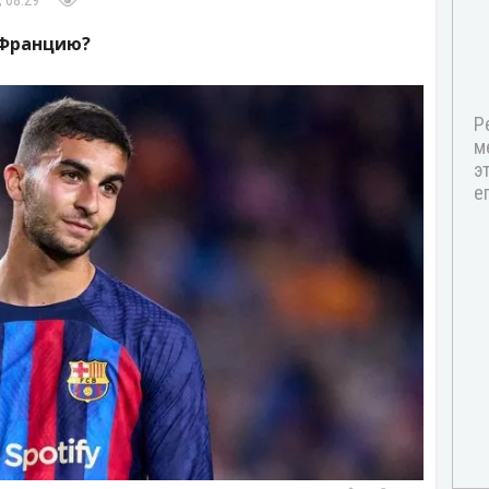
 08:29
 Францию?