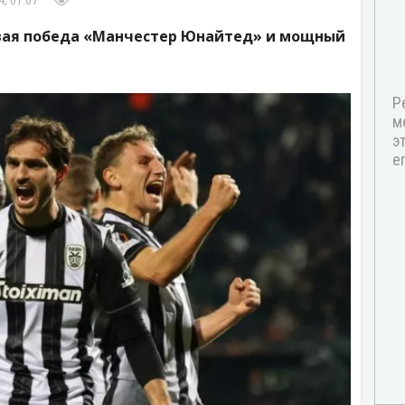
, 01:07
вая победа «Манчестер Юнайтед» и мощный