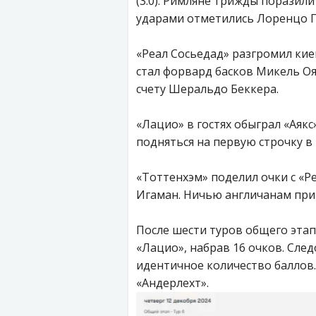
(3:0). Римляне трижды поразил
ударами отметились Лоренцо П
«Реал Сосьедад» разгромил кие
стал форвард басков Микель Оя
счету Шеральдо Беккера.
«Лацио» в гостях обыграл «Аякс
подняться на первую строчку в 
«Тоттенхэм» поделил очки с «Ре
Игаман. Ничью англичанам прин
После шести туров общего этап
«Лацио», набрав 16 очков. Сле
идентичное количество баллов
«Андерлехт».