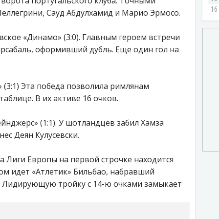
и ворота португальского клуба. Точными
еллегрини, Сауд Абдулхамид и Марио Эрмосо.
вское «Динамо» (3:0). Главным героем встречи
рсабаль, оформивший дубль. Еще один гол на
» (3:1) Эта победа позволила римлянам
таблице. В их активе 16 очков.
йнджерс» (1:1). У шотландцев забил Хамза
ес Деян Кулусевски.
а Лиги Европы на первой строчке находится
дом идет «Атлетик» Бильбао, набравший
. Лидирующую тройку с 14-ю очками замыкает