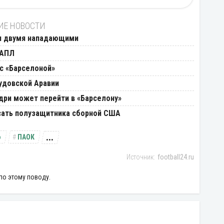
ИЕ НОВОСТИ
ся двумя нападающими
 АПЛ
с «Барселоной»
удовской Аравии
одри может перейти в «Барселону»
сать полузащитника сборной США
...
о
ПАОК
football24.ru
по этому поводу.