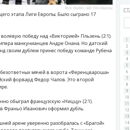
Фото: Reuters, сайт Лиги Европы
бщего этапа Лиги Европы. Было сыграно 17
олевую победу над «Викторией» Пльзень (2:1).
кипера манкунианцев Андре Онана. Но датский
нд своим дублем принес победу команде Рубена
 безответных мячей в ворота «Ференцвароша»
сийский форвард Федор Чалов. Это второй
ире.
но обыграл французскую «Ниццу» (2:1).
в Франьо Иванович оформил дубль.
ней арене уверенно разобралась с «Брагой»