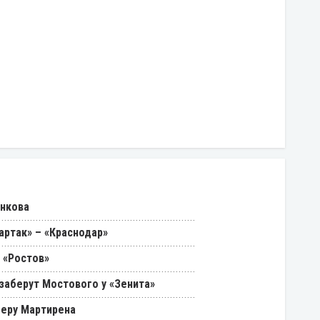
енкова
артак» – «Краснодар»
 «Ростов»
 заберут Мостового у «Зенита»
феру Мартирена