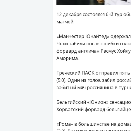
12 декабря состоялся 6-й тур о
матчей.
«Манчестер Юнайтед» одержал в
Чехи забили после ошибки гол
форвард англичан Расмус Хойлу
Аморима.
Греческий ПАОК отправил пять
(5:0). Один из голов забил рос
забитый мяч россиянина в турн
Бельгийский «Юнион» сенсацион
Хорватский форвард бельгийце
«Рома» в большинстве на домаш