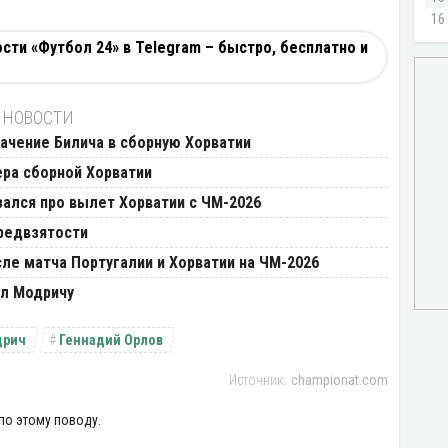
ти «Футбол 24» в Telegram – быстро, бесплатно и
 НОВОСТИ
ачение Билича в сборную Хорватии
ера сборной Хорватии
ался про вылет Хорватии с ЧМ-2026
предвзятости
сле матча Португалии и Хорватии на ЧМ-2026
ал Модричу
дрич
Геннадий Орлов
championat.com
по этому поводу.