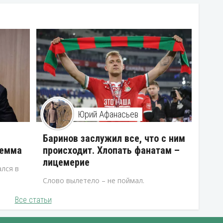
Юрий Афанасьев
В
Баринов заслужил все, что с ним
лемма
происходит. Хлопать фанатам –
лицемерие
лся в
Слово вылетело – не поймал.
Все статьи