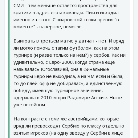
СМИ - тем меньше остается пространства для
критики в адрес его и команды. Пикси исходил
именно из этого. С пиаровской точки зрения "в
моменте" - наверное, помогло.
Выиграть в третьем матче у датчан - нет. И вряд
ли могло помочь с таким футболом, как на этом
турнире (и разве только на нем?) у сербов. Как ни
удивительно, с Евро-2000, когда страна еще
называлась Югославией, она в финальные
турниры Евро не выходила, а на ЧМ если и была,
то до плей-офф не добиралась, а единственную
победу, имевшую турнирное значение,
одержала в 2010-м при Радомире Античе. Ныне
уже покойном.
На контрасте с теми же австрийцами, которые
вряд ли превосходят Сербию по классу отдельно
взятых игроков (на одну звезду у Сербии в лице