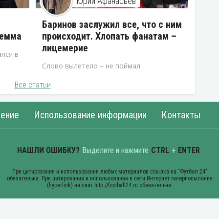
Юрий Афанасьев
В
Баринов заслужил все, что с ним
лемма
происходит. Хлопать фанатам –
лицемерие
лся в
Слово вылетело – не поймал.
Все статьи
ение
Использование информации
Контакты