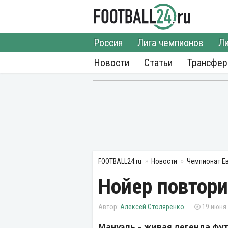
Россия
Лига чемпионов
Ли
Новости
Статьи
Трансфе
FOOTBALL24.ru
Новости
Чемпионат Е
Нойер повтор
Алексей Столяренко
19 июня 
Мануэль – живая легенда фут