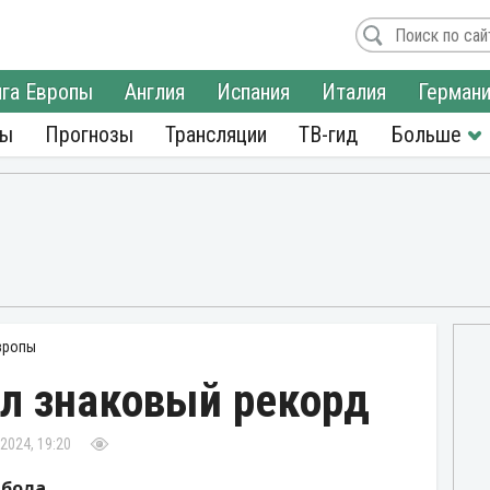
га Европы
Англия
Испания
Италия
Герман
ры
Прогнозы
Трансляции
ТВ-гид
вропы
ил знаковый рекорд
2024, 19:20
бола.