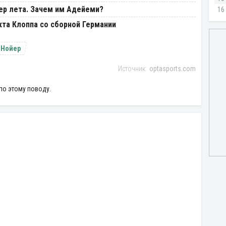
ер лета. Зачем им Адейеми?
та Клоппа со сборной Германии
 Нойер
optasports.com
по этому поводу.