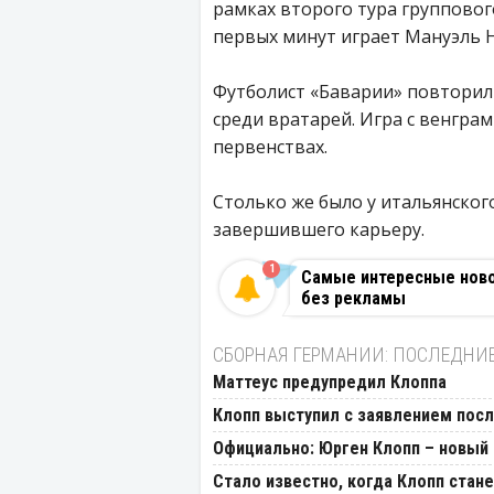
рамках второго тура группового
первых минут играет Мануэль 
Футболист «Баварии» повторил
среди вратарей. Игра с венграм
первенствах.
Столько же было у итальянско
завершившего карьеру.
1
Самые интересные новос
без рекламы
СБОРНАЯ ГЕРМАНИИ: ПОСЛЕДНИ
Маттеус предупредил Клоппа
Клопп выступил с заявлением посл
Официально: Юрген Клопп – новый 
Стало известно, когда Клопп стан