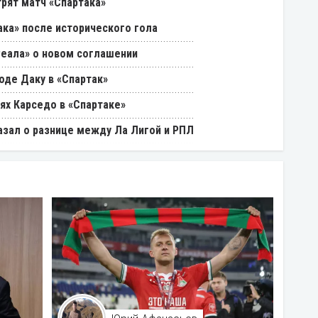
трят матч «Спартака»
ака» после исторического гола
Реала» о новом соглашении
оде Даку в «Спартак»
ях Карседо в «Спартаке»
азал о разнице между Ла Лигой и РПЛ