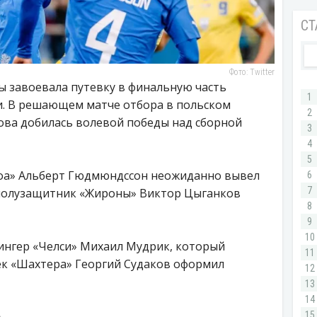
Фото: Twitter
 завоевала путевку в финальную часть
. В решающем матче отбора в польском
ова добилась волевой победы над сборной
ноа» Альберт Гюдмюндссон неожиданно вывел
е полузащитник «Жироны» Виктор Цыганков
вингер «Челси» Михаил Мудрик, который
бек «Шахтера» Георгий Судаков оформил
)