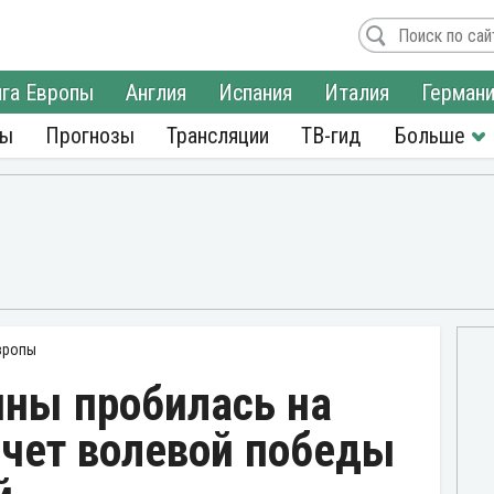
га Европы
Англия
Испания
Италия
Герман
ры
Прогнозы
Трансляции
ТВ-гид
вропы
ины пробилась на
счет волевой победы