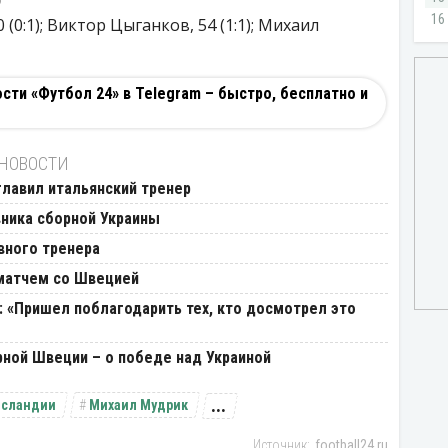
0:1); Виктор Цыганков, 54 (1:1); Михаил
ти «Футбол 24» в Telegram – быстро, бесплатно и
 НОВОСТИ
лавил итальянский тренер
вника сборной Украины
вного тренера
матчем со Швецией
 «Пришел поблагодарить тех, кто досмотрел это
рной Швеции – о победе над Украиной
...
Исландии
Михаил Мудрик
football24.ru