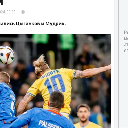
й
24, 00:38
ились Цыганков и Мудрик.