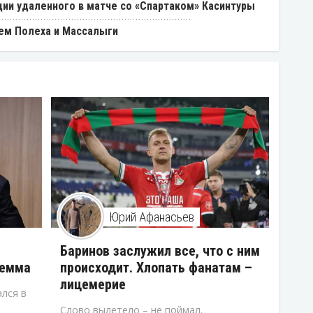
ии удаленного в матче со «Спартаком» Касинтуры
ем Полеха и Массалыги
Юрий Афанасьев
В
Баринов заслужил все, что с ним
лемма
происходит. Хлопать фанатам –
лицемерие
лся в
Слово вылетело – не поймал.