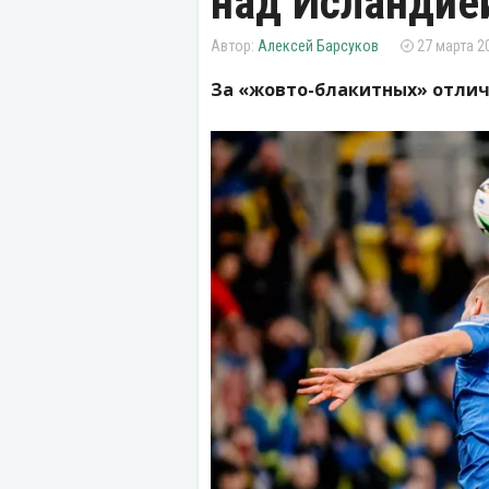
над Исландие
Алексей Барсуков
27 марта 20
За «жовто-блакитных» отлич