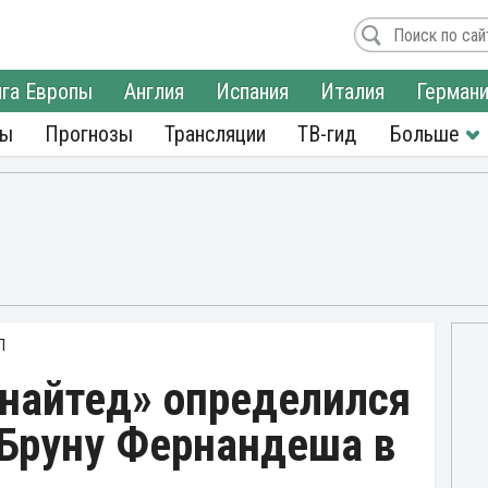
га Европы
Англия
Испания
Италия
Герман
ры
Прогнозы
Трансляции
ТВ-гид
Л
найтед» определился
 Бруну Фернандеша в