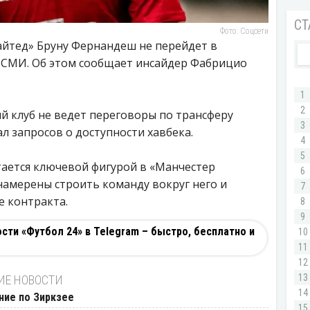
Фото: Соцсети
йтед» Бруну Фернандеш не перейдет в
в СМИ. Об этом сообщает инсайдер Фабрицио
й клуб не ведет переговоры по трансферу
л запросов о доступности хавбека.
тается ключевой фигурой в «Манчестер
намерены строить команду вокруг него и
е контракта.
ти «Футбол 24» в Telegram – быстро, бесплатно и
ИЕ НОВОСТИ
ние по Зиркзее