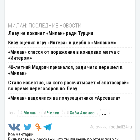
МИЛАН: ПОСЛЕДНИЕ НОВОСТИ
Леау не покинет «Милан» ради Турции
Киву оценил игру «Интера» в дерби с «Миланом»
«Милан» спасся от поражения в концовке матча с
«Интером»
40-летний Модрич признался, ради чего перешел в
«Милан»
Стало известно, на кого рассчитывает «Галатасарай»
во время переговоров по Леау
«Милан» нацелился на полузащитника «Арсенала»
...
Милан
Челси
Хаби Алонсо
football24.ru
Комментарии
Будь первым и расскажи, что ты думаешь по этому поводу.