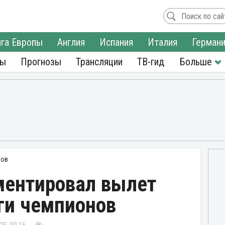
га Европы
Англия
Испания
Италия
Герман
ры
Прогнозы
Трансляции
ТВ-гид
нов
ментировал вылет
ги чемпионов