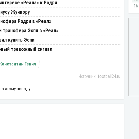
интересе «Реала» к Родри
сиусу Жуниору
нсфера Родри в «Реал»
 трансфера Эспи в «Реал»
шил купить Эспи
новый тревожный сигнал
Константин Генич
football24.ru
по этому поводу.