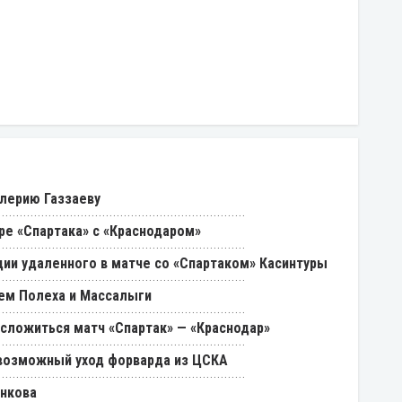
лерию Газзаеву
ре «Спартака» с «Краснодаром»
ии удаленного в матче со «Спартаком» Касинтуры
ем Полеха и Массалыги
 сложиться матч «Спартак» — «Краснодар»
возможный уход форварда из ЦСКА
енкова