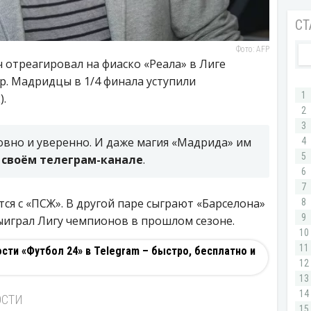
Фото: AFP
отреагировал на фиаско «Реала» в Лиге
р. Мадридцы в 1/4 финала уступили
).
овно и уверенно. И даже магия «Мадрида» им
 своём телеграм-канале
.
тся с «ПСЖ». В другой паре сыграют «Барселона»
ыиграл Лигу чемпионов в прошлом сезоне.
ти «Футбол 24» в Telegram – быстро, бесплатно и
ОСТИ