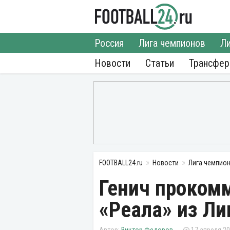
Россия
Лига чемпионов
Ли
Новости
Статьи
Трансфе
FOOTBALL24.ru
Новости
Лига чемпио
Генич проком
«Реала» из Ли